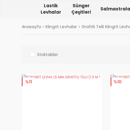
Lastik
Sünger
Salmastrala
Levhalar
Çeşitleri
Anasayfa
Klingrit Levhalar
Grafitli Telli Klingrit Levh
Stoktakiler
%11
%10