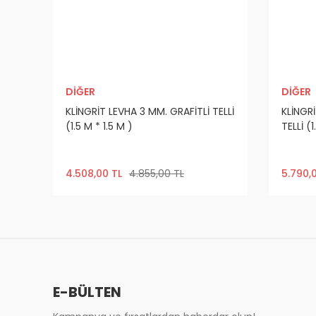
DİĞER
DİĞER
KLİNGRİT LEVHA 3 MM. GRAFİTLİ TELLİ
KLİNGR
(1.5 M * 1.5 M )
TELLİ (1
4.508,00 TL
4.855,00 TL
5.790,
E-BÜLTEN