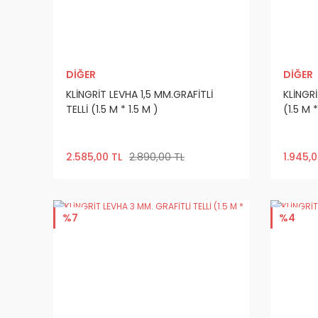
DİĞER
DİĞER
KLİNGRİT LEVHA 1,5 MM.GRAFİTLİ
KLİNGRİ
TELLİ (1.5 M * 1.5 M )
(1.5 M *
2.585,00 TL
2.890,00 TL
1.945,0
%7
%4