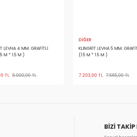
DİĞER
İT LEVHA 4 MM. GRAFİTLİ
KLİNGRİT LEVHA 5 MM. GRAFİT
.5 M * 1.5 M )
(1.5 M * 1.5 M )
00 TL
6.000,00 TL
7.203,00 TL
7.565,00 TL
BİZİ TAKİP