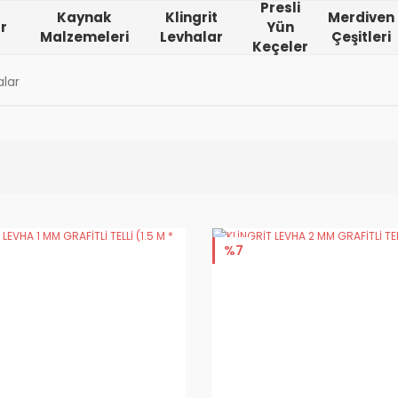
Presli
Kaynak
Klingrit
Merdiven
r
Yün
Malzemeleri
Levhalar
Çeşitleri
Keçeler
alar
%7