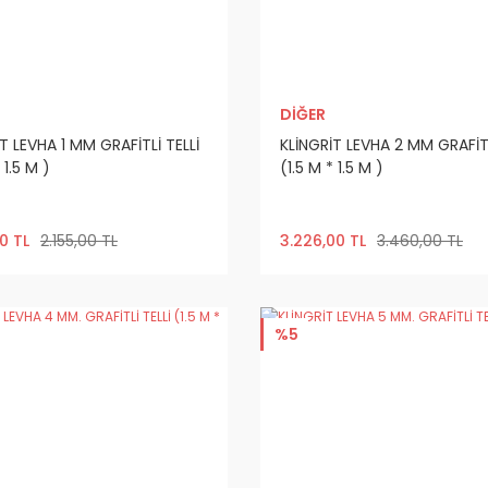
DİĞER
T LEVHA 1 MM GRAFİTLİ TELLİ
KLİNGRİT LEVHA 2 MM GRAFİTL
 1.5 M )
(1.5 M * 1.5 M )
0 TL
2.155,00 TL
3.226,00 TL
3.460,00 TL
%5