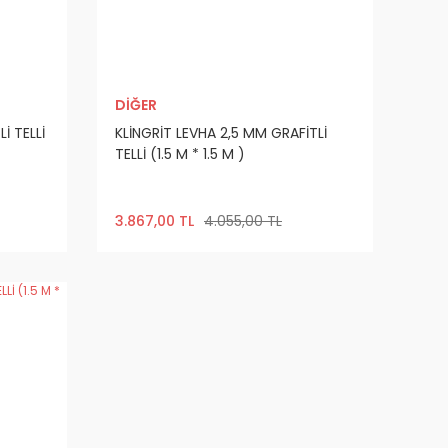
DİĞER
İ TELLİ
KLİNGRİT LEVHA 2,5 MM GRAFİTLİ
TELLİ (1.5 M * 1.5 M )
3.867,00 TL
4.055,00 TL