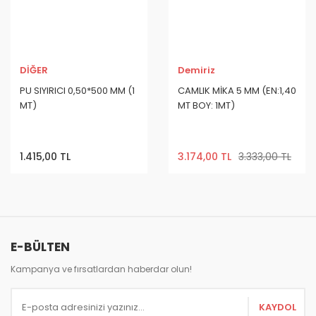
DİĞER
Demiriz
PU SIYIRICI 0,50*500 MM (1
CAMLIK MİKA 5 MM (EN:1,40
MT)
MT BOY: 1MT)
1.415,00 TL
3.174,00 TL
3.333,00 TL
E-BÜLTEN
Kampanya ve fırsatlardan haberdar olun!
KAYDOL