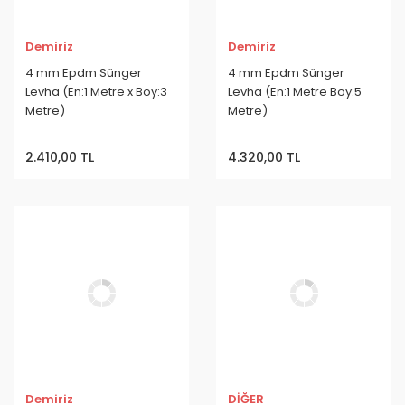
Demiriz
Demiriz
4 mm Epdm Sünger
4 mm Epdm Sünger
Levha (En:1 Metre x Boy:3
Levha (En:1 Metre Boy:5
Metre)
Metre)
2.410,00 TL
4.320,00 TL
Demiriz
DİĞER