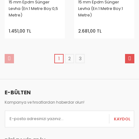
15 mm Epdm Sünger
15 mm Epdm Sünger
Levha (En:1 Metre Boy:0,5
Levha (En:1 Metre Boy:1
Metre)
Metre)
1.451,00 TL
2.681,00 TL
1
2
3
E-BÜLTEN
Kampanya ve fırsatlardan haberdar olun!
KAYDOL