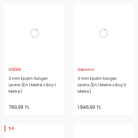
DİĞER
Demiriz
3 mm Epdm Sünger
3 mm Epdm Sünger
Levha (En:1 Metre x Boy:1
Levha (En:1 Metre x Boy:3
Metre)
Metre)
760,00 TL
1.940,00 TL
%8