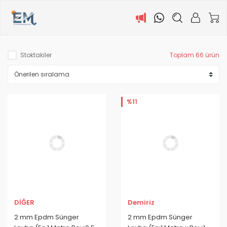
Stoktakiler
Toplam 66 ürün
%11
DİĞER
Demiriz
2 mm Epdm Sünger
2 mm Epdm Sünger