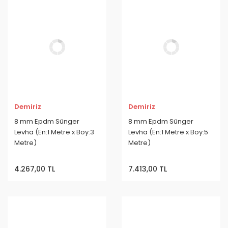
Demiriz
Demiriz
8 mm Epdm Sünger
8 mm Epdm Sünger
Levha (En:1 Metre x Boy:3
Levha (En:1 Metre x Boy:5
Metre)
Metre)
4.267,00 TL
7.413,00 TL