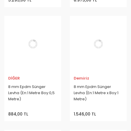
DİĞER
Demiriz
8 mm Epdm Sünger
8 mm Epdm Sünger
Levha (En:1 Metre Boy:0,5
Levha (En:1 Metre x Boy:1
Metre)
Metre)
884,00 TL
1.546,00 TL