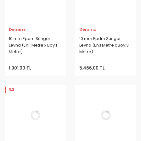
Demiriz
Demiriz
10 mm Epdm Sünger
10 mm Epdm Sünger
Levha (En:1 Metre x Boy:1
Levha (En:1 Metre x Boy:3
Metre)
Metre)
1.901,00 TL
5.466,00 TL
%3