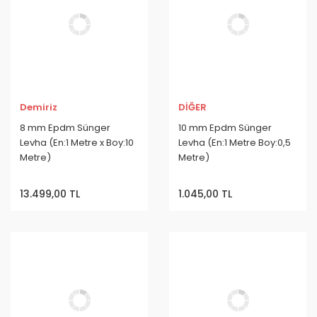
Demiriz
DİĞER
8 mm Epdm Sünger
10 mm Epdm Sünger
Levha (En:1 Metre x Boy:10
Levha (En:1 Metre Boy:0,5
Metre)
Metre)
13.499,00 TL
1.045,00 TL