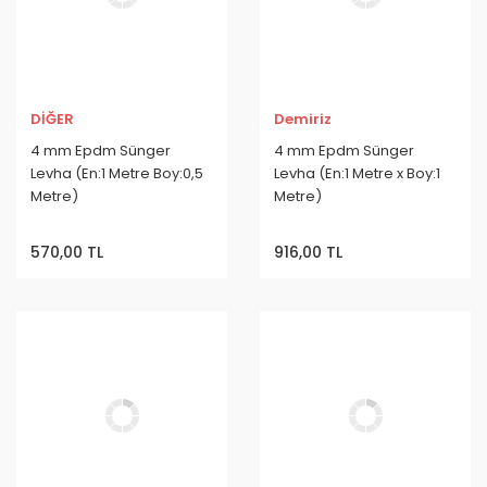
DİĞER
Demiriz
4 mm Epdm Sünger
4 mm Epdm Sünger
Levha (En:1 Metre Boy:0,5
Levha (En:1 Metre x Boy:1
Metre)
Metre)
570,00 TL
916,00 TL