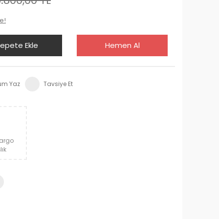
.800,00 TL
e!
epete Ekle
Hemen Al
um Yaz
Tavsiye Et
Kargo
lık