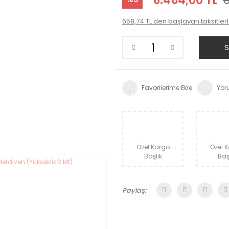
6.464,00 TL
6
658,74 TL den başlayan taksitlerl
S
Yor
Özel Kargo
Özel 
Başlık
Baş
Paylaş: