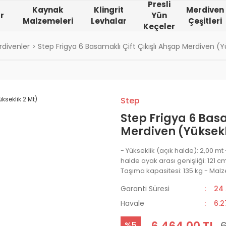
Presli
Kaynak
Klingrit
Merdiven
r
Yün
Malzemeleri
Levhalar
Çeşitleri
Keçeler
rdivenler
Step Frigya 6 Basamaklı Çift Çıkışlı Ahşap Merdiven (Y
Step
Step Frigya 6 Basa
Merdiven (Yüksekl
- Yükseklik (açık halde): 2,00 mt
halde ayak arası genişliği: 121 c
Taşıma kapasitesi: 135 kg - Malze
Garanti Süresi
24
Havale
6.2
%5