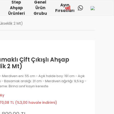
Step
Genel
Ayın
Ahşap
Ürün
Fırsatları
Ürünleri
Grubu
ükseklik 2 Mt)
maklı Çift Çıkışlı Ahşap
ik 2 Mt)
 - Merdiven eni: 55 cm - Açık halde boy: 191 cm - Açık
m - Basamak aralığı: 31 cm - Merdiven ağırlığı: 9,5 kg -
me: Birinci sınıf kayın kereste
 Ay
70,08 TL (%3,00 havale indirimi)