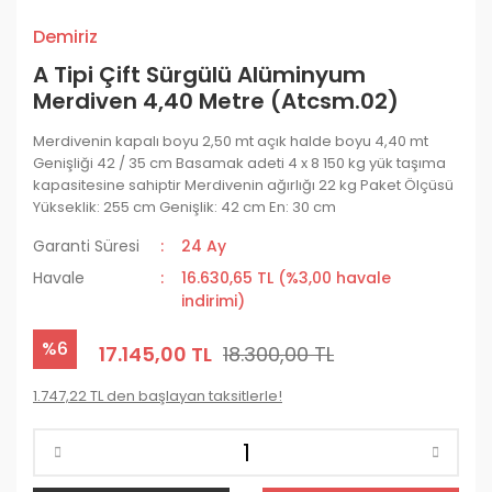
Demiriz
A Tipi Çift Sürgülü Alüminyum
Merdiven 4,40 Metre (Atcsm.02)
Merdivenin kapalı boyu 2,50 mt açık halde boyu 4,40 mt
Genişliği 42 / 35 cm Basamak adeti 4 x 8 150 kg yük taşıma
kapasitesine sahiptir Merdivenin ağırlığı 22 kg Paket Ölçüsü
Yükseklik: 255 cm Genişlik: 42 cm En: 30 cm
Garanti Süresi
24 Ay
Havale
16.630,65 TL (%3,00 havale
indirimi)
%6
17.145,00 TL
18.300,00 TL
1.747,22 TL den başlayan taksitlerle!