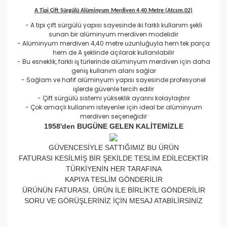
A Tipi Çift Sürgülü Alüminyum Merdiven 4,40 Metre (Atcsm.02)
- A tipi çift sürgülü yapısı sayesinde iki farklı kullanım şekli
sunan bir alüminyum merdiven modelidir
- Alüminyum merdiven 4,40 metre uzunluğuyla hem tek parça
hem de A şeklinde açılarak kullanılabilir
- Bu esneklik, farklı iş türlerinde alüminyum merdiven için daha
geniş kullanım alanı sağlar
- Sağlam ve hafif alüminyum yapısı sayesinde profesyonel
işlerde güvenle tercih edilir
- Çift sürgülü sistemi yükseklik ayarını kolaylaştırır
- Çok amaçlı kullanım isteyenler için ideal bir alüminyum
merdiven seçeneğidir
1958'den BUGÜNE GELEN KALİTEMİZLE
GÜVENCESİYLE SATTIĞIMIZ BU ÜRÜN
FATURASI KESİLMİŞ BİR ŞEKİLDE TESLİM EDİLECEKTİR
TÜRKİYENİN HER TARAFINA
KAPIYA TESLİM GÖNDERİLİR
ÜRÜNÜN FATURASI, ÜRÜN İLE BİRLİKTE GÖNDERİLİR
SORU VE GÖRÜŞLERİNİZ İÇİN MESAJ ATABİLİRSİNİZ