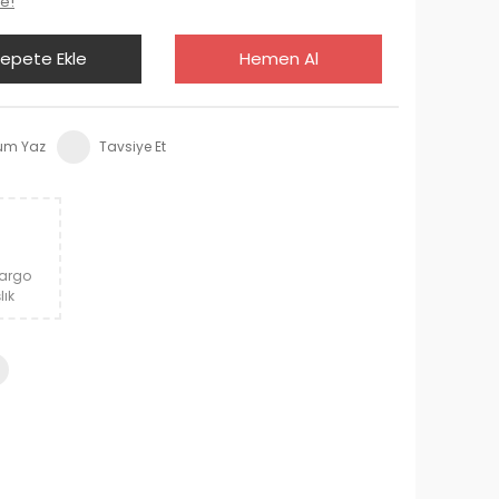
le!
epete Ekle
Hemen Al
um Yaz
Tavsiye Et
Kargo
lık