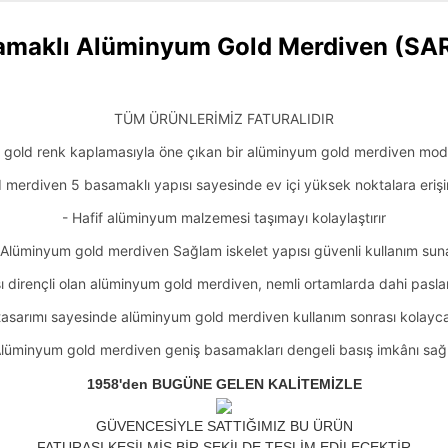
amaklı Alüminyum Gold Merdiven (SA
TÜM ÜRÜNLERİMİZ FATURALIDIR
k gold renk kaplamasıyla öne çıkan bir alüminyum gold merdiven mode
d merdiven
5 basamaklı yapısı sayesinde ev içi yüksek noktalara eriş
- Hafif alüminyum malzemesi taşımayı kolaylaştırır
 A
lüminyum gold merdiven S
ağlam iskelet yapısı güvenli kullanım sun
ı dirençli olan alüminyum gold merdiven, nemli ortamlarda dahi pasla
 tasarımı sayesinde a
lüminyum gold merdiven
kullanım sonrası kolayca
A
lüminyum gold merdiven g
eniş basamakları dengeli basış imkânı sağ
1958'den BUGÜNE GELEN KALİTEMİZLE
GÜVENCESİYLE SATTIĞIMIZ BU ÜRÜN
FATURASI KESİLMİŞ BİR ŞEKİLDE TESLİM EDİLECEKTİR