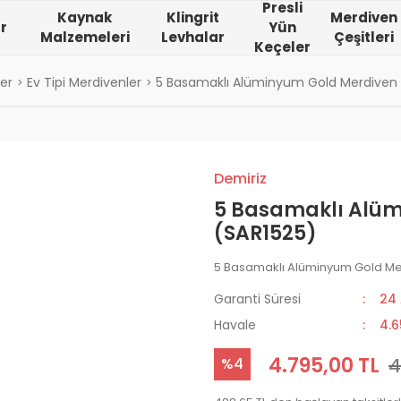
Presli
Kaynak
Klingrit
Merdiven
r
Yün
Malzemeleri
Levhalar
Çeşitleri
Keçeler
er
Ev Tipi Merdivenler
5 Basamaklı Alüminyum Gold Merdiven 
Demiriz
5 Basamaklı Alü
(SAR1525)
5 Basamaklı Alüminyum Gold Me
Garanti Süresi
24
Havale
4.6
4.795,00 TL
4
%4