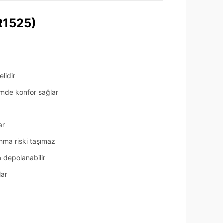
R1525)
lidir
imde konfor sağlar
ar
nma riski taşımaz
 depolanabilir
lar