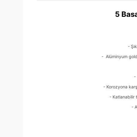
5 Bas
- Şı
-
Alüminyum gol
-
- Korozyona karş
- Katlanabilir
-