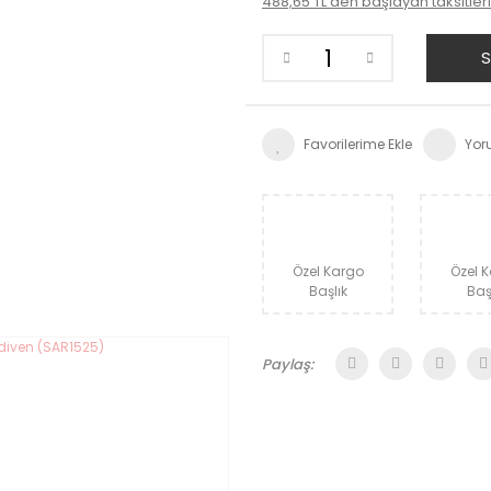
488,65 TL den başlayan taksitler
S
Yor
Özel Kargo
Özel 
Başlık
Baş
Paylaş: