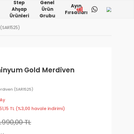
Step
Genel
Ayın
Ahşap
Ürün
Fırsatları
Ürünleri
Grubu
(SAR1525)
minyum Gold Merdiven
rdiven (SAR1525)
 Ay
51,15 TL (%3,00 havale indirimi)
.990,00 TL