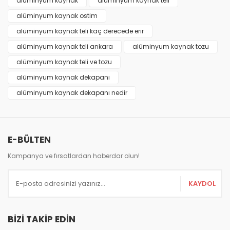
alüminyum kaynak
alüminyum kaynak teli
Yorum Yaz
alüminyum kaynak ostim
Ürün resmi kalitesiz, bozuk veya görüntülenemiyor.
alüminyum kaynak teli kaç derecede erir
Ürün açıklamasında eksik bilgiler bulunuyor.
alüminyum kaynak teli ankara
alüminyum kaynak tozu
Ürün bilgilerinde hatalar bulunuyor.
alüminyum kaynak teli ve tozu
Ürün fiyatı diğer sitelerden daha pahalı.
alüminyum kaynak dekapanı
Bu ürüne benzer farklı alternatifler olmalı.
alüminyum kaynak dekapanı nedir
E-BÜLTEN
Gönder
Kampanya ve fırsatlardan haberdar olun!
KAYDOL
BİZİ TAKİP EDİN