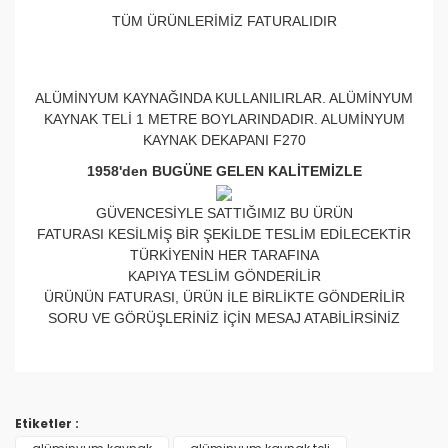
TÜM ÜRÜNLERİMİZ FATURALIDIR
ALÜMİNYUM KAYNAĞINDA KULLANILIRLAR. ALÜMİNYUM
KAYNAK TELİ 1 METRE BOYLARINDADIR. ALUMİNYUM
KAYNAK DEKAPANI F270
1958'den BUGÜNE GELEN KALİTEMİZLE
GÜVENCESİYLE SATTIĞIMIZ BU ÜRÜN
FATURASI KESİLMİŞ BİR ŞEKİLDE TESLİM EDİLECEKTİR
TÜRKİYENİN HER TARAFINA
KAPIYA TESLİM GÖNDERİLİR
ÜRÜNÜN FATURASI, ÜRÜN İLE BİRLİKTE GÖNDERİLİR
SORU VE GÖRÜŞLERİNİZ İÇİN MESAJ ATABİLİRSİNİZ
Bu ürünün fiyat bilgisi, resim, ürün açıklamalarında ve
diğer konularda yetersiz gördüğünüz noktaları öneri
Bu ürüne ilk yorumu siz yapın!
formunu kullanarak tarafımıza iletebilirsiniz.
Etiketler :
Görüş ve önerileriniz için teşekkür ederiz.