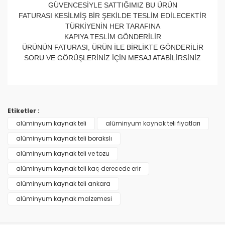
GÜVENCESİYLE SATTIĞIMIZ BU ÜRÜN
FATURASI KESİLMİŞ BİR ŞEKİLDE TESLİM EDİLECEKTİR
TÜRKİYENİN HER TARAFINA
KAPIYA TESLİM GÖNDERİLİR
ÜRÜNÜN FATURASI, ÜRÜN İLE BİRLİKTE GÖNDERİLİR
SORU VE GÖRÜŞLERİNİZ İÇİN MESAJ ATABİLİRSİNİZ
Bu ürünün fiyat bilgisi, resim, ürün açıklamalarında ve
diğer konularda yetersiz gördüğünüz noktaları öneri
Bu ürüne ilk yorumu siz yapın!
formunu kullanarak tarafımıza iletebilirsiniz.
Etiketler :
Görüş ve önerileriniz için teşekkür ederiz.
alüminyum kaynak teli
alüminyum kaynak teli fiyatları
Yorum Yaz
alüminyum kaynak teli borakslı
Ürün resmi kalitesiz, bozuk veya görüntülenemiyor.
alüminyum kaynak teli ve tozu
Ürün açıklamasında eksik bilgiler bulunuyor.
alüminyum kaynak teli kaç derecede erir
Ürün bilgilerinde hatalar bulunuyor.
alüminyum kaynak teli ankara
Ürün fiyatı diğer sitelerden daha pahalı.
alüminyum kaynak malzemesi
Bu ürüne benzer farklı alternatifler olmalı.