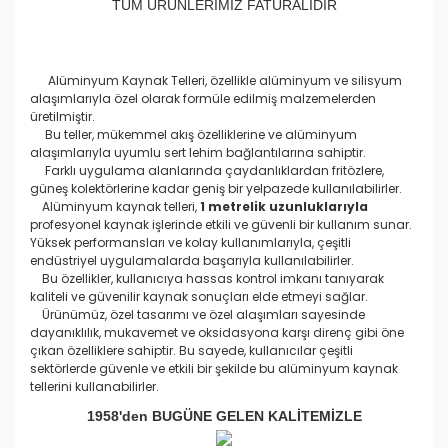
TÜM ÜRÜNLERİMİZ FATURALIDIR
Alüminyum Kaynak Telleri, özellikle alüminyum ve silisyum
alaşımlarıyla özel olarak formüle edilmiş malzemelerden
üretilmiştir.
Bu teller, mükemmel akış özelliklerine ve alüminyum
alaşımlarıyla uyumlu sert lehim bağlantılarına sahiptir.
Farklı uygulama alanlarında çaydanlıklardan fritözlere,
güneş kolektörlerine kadar geniş bir yelpazede kullanılabilirler.
Alüminyum kaynak telleri,
1 metrelik uzunluklarıyla
profesyonel kaynak işlerinde etkili ve güvenli bir kullanım sunar.
Yüksek performansları ve kolay kullanımlarıyla, çeşitli
endüstriyel uygulamalarda başarıyla kullanılabilirler.
Bu özellikler, kullanıcıya hassas kontrol imkanı tanıyarak
kaliteli ve güvenilir kaynak sonuçları elde etmeyi sağlar.
Ürünümüz, özel tasarımı ve özel alaşımları sayesinde
dayanıklılık, mukavemet ve oksidasyona karşı direnç gibi öne
çıkan özelliklere sahiptir. Bu sayede, kullanıcılar çeşitli
sektörlerde güvenle ve etkili bir şekilde bu alüminyum kaynak
tellerini kullanabilirler.
1958'den BUGÜNE GELEN KALİTEMİZLE