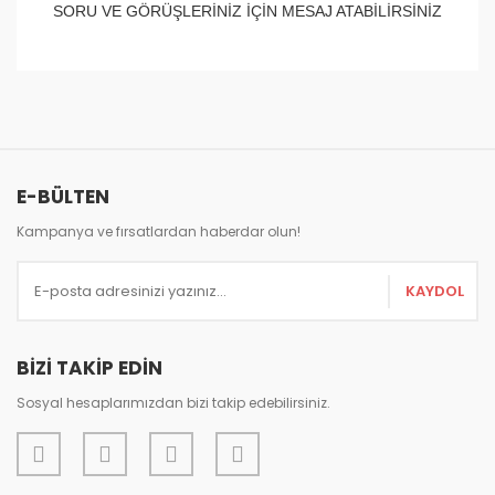
SORU VE GÖRÜŞLERİNİZ İÇİN MESAJ ATABİLİRSİNİZ
Bu ürünün fiyat bilgisi, resim, ürün açıklamalarında ve
diğer konularda yetersiz gördüğünüz noktaları öneri
Bu ürüne ilk yorumu siz yapın!
formunu kullanarak tarafımıza iletebilirsiniz.
Görüş ve önerileriniz için teşekkür ederiz.
Yorum Yaz
E-BÜLTEN
Ürün resmi kalitesiz, bozuk veya görüntülenemiyor.
Ürün açıklamasında eksik bilgiler bulunuyor.
Kampanya ve fırsatlardan haberdar olun!
Ürün bilgilerinde hatalar bulunuyor.
KAYDOL
Ürün fiyatı diğer sitelerden daha pahalı.
Bu ürüne benzer farklı alternatifler olmalı.
BİZİ TAKİP EDİN
Sosyal hesaplarımızdan bizi takip edebilirsiniz.
Gönder