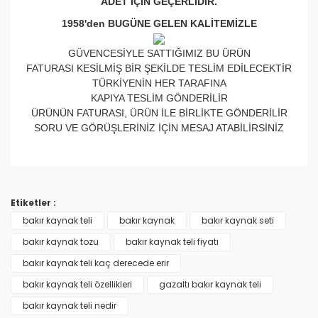
ADET İÇİN GEÇERLİDİR.
1958'den BUGÜNE GELEN KALİTEMİZLE
GÜVENCESİYLE SATTIĞIMIZ BU ÜRÜN
FATURASI KESİLMİŞ BİR ŞEKİLDE TESLİM EDİLECEKTİR
TÜRKİYENİN HER TARAFINA
KAPIYA TESLİM GÖNDERİLİR
ÜRÜNÜN FATURASI, ÜRÜN İLE BİRLİKTE GÖNDERİLİR
SORU VE GÖRÜŞLERİNİZ İÇİN MESAJ ATABİLİRSİNİZ
Bu ürünün fiyat bilgisi, resim, ürün açıklamalarında ve
diğer konularda yetersiz gördüğünüz noktaları öneri
Bu ürüne ilk yorumu siz yapın!
formunu kullanarak tarafımıza iletebilirsiniz.
Etiketler :
Görüş ve önerileriniz için teşekkür ederiz.
bakır kaynak teli
bakır kaynak
bakır kaynak seti
Yorum Yaz
bakır kaynak tozu
bakır kaynak teli fiyatı
Ürün resmi kalitesiz, bozuk veya görüntülenemiyor.
bakır kaynak teli kaç derecede erir
Ürün açıklamasında eksik bilgiler bulunuyor.
bakır kaynak teli özellikleri
gazaltı bakır kaynak teli
Ürün bilgilerinde hatalar bulunuyor.
bakır kaynak teli nedir
Ürün fiyatı diğer sitelerden daha pahalı.