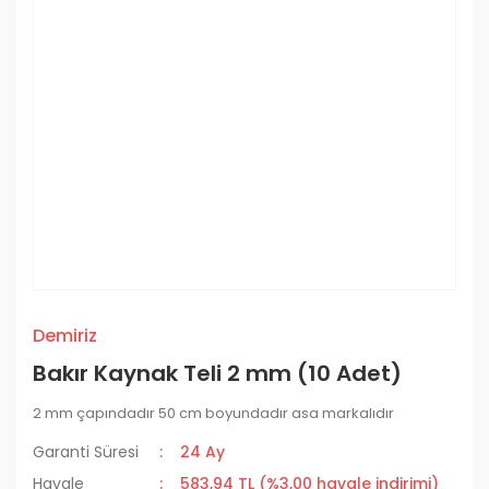
Demiriz
Bakır Kaynak Teli 2 mm (10 Adet)
2 mm çapındadır 50 cm boyundadır asa markalıdır
Garanti Süresi
24 Ay
Havale
583,94 TL (%3,00 havale indirimi)