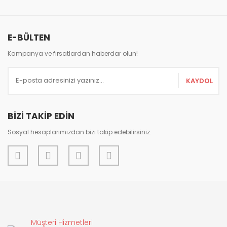
Bu ürüne benzer farklı alternatifler olmalı.
E-BÜLTEN
Kampanya ve fırsatlardan haberdar olun!
Gönder
KAYDOL
BİZİ TAKİP EDİN
Sosyal hesaplarımızdan bizi takip edebilirsiniz.
Müşteri Hizmetleri