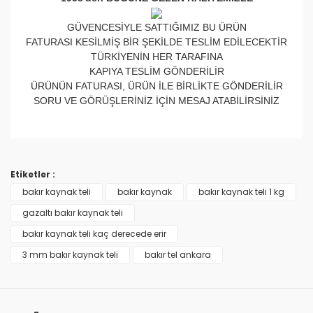
GÜVENCESİYLE SATTIĞIMIZ BU ÜRÜN
FATURASI KESİLMİŞ BİR ŞEKİLDE TESLİM EDİLECEKTİR
TÜRKİYENİN HER TARAFINA
KAPIYA TESLİM GÖNDERİLİR
ÜRÜNÜN FATURASI, ÜRÜN İLE BİRLİKTE GÖNDERİLİR
SORU VE GÖRÜŞLERİNİZ İÇİN MESAJ ATABİLİRSİNİZ
Bu ürünün fiyat bilgisi, resim, ürün açıklamalarında ve
diğer konularda yetersiz gördüğünüz noktaları öneri
Bu ürüne ilk yorumu siz yapın!
formunu kullanarak tarafımıza iletebilirsiniz.
Etiketler :
Görüş ve önerileriniz için teşekkür ederiz.
bakır kaynak teli
bakır kaynak
bakır kaynak teli 1 kg
Yorum Yaz
gazaltı bakır kaynak teli
Ürün resmi kalitesiz, bozuk veya görüntülenemiyor.
bakır kaynak teli kaç derecede erir
Ürün açıklamasında eksik bilgiler bulunuyor.
3 mm bakır kaynak teli
bakır tel ankara
Ürün bilgilerinde hatalar bulunuyor.
Ürün fiyatı diğer sitelerden daha pahalı.
Bu ürüne benzer farklı alternatifler olmalı.