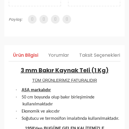
Paylaş:
Ürün Bilgisi
Yorumlar
Taksit Seçenekleri
3 mm Bakır Kaynak Teli (1 Kg)
TÜM ÜRÜNLERİMİZ FATURALIDIR
·
ASA markalıdır
·
50 cm boyunda olup bakır birleşiminde
kullanılmaktadır
·
Ekonomik ve akıcıdır
·
Soğutucu ve termosifon imalatında kullanılmaktadır.
1958'den BUGÜNE GELEN KALİTEMİZLE