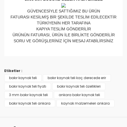
GÜVENCESİYLE SATTIĞIMIZ BU ÜRÜN
FATURASI KESİLMİŞ BİR ŞEKİLDE TESLİM EDİLECEKTİR
TÜRKİYENİN HER TARAFINA
KAPIYA TESLİM GÖNDERİLİR
ÜRÜNÜN FATURASI, ÜRÜN İLE BİRLİKTE GÖNDERİLİR
SORU VE GÖRÜŞLERİNİZ İÇİN MESAJ ATABİLİRSİNİZ
Bu ürünün fiyat bilgisi, resim, ürün açıklamalarında ve
diğer konularda yetersiz gördüğünüz noktaları öneri
Bu ürüne ilk yorumu siz yapın!
formunu kullanarak tarafımıza iletebilirsiniz.
Etiketler :
Görüş ve önerileriniz için teşekkür ederiz.
bakır kaynak teli
bakır kaynak teli kaç derecede erir
Yorum Yaz
bakır kaynak teli fiyatı
bakır kaynak teli özellikleri
Ürün resmi kalitesiz, bozuk veya görüntülenemiyor.
3 mm bakır kaynak teli
ankara bakır kaynak teli
Ürün açıklamasında eksik bilgiler bulunuyor.
bakır kaynak teli ankara
kaynak malzemeleri ankara
Ürün bilgilerinde hatalar bulunuyor.
Ürün fiyatı diğer sitelerden daha pahalı.
Bu ürüne benzer farklı alternatifler olmalı.