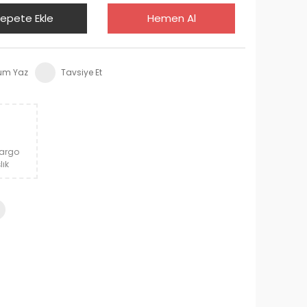
epete Ekle
Hemen Al
um Yaz
Tavsiye Et
Kargo
lık