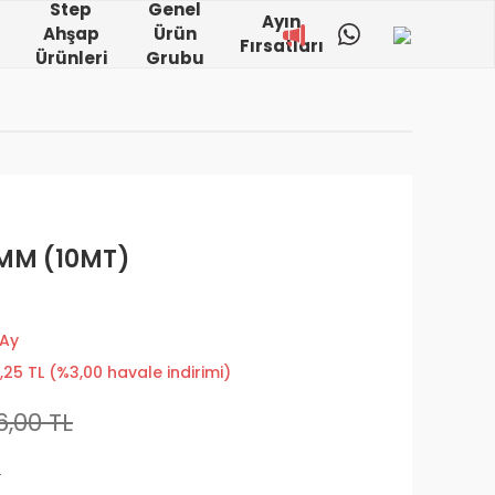
Step
Genel
Ayın
Ahşap
Ürün
Fırsatları
Ürünleri
Grubu
 MM (10MT)
 Ay
,25 TL (%3,00 havale indirimi)
,00 TL
!