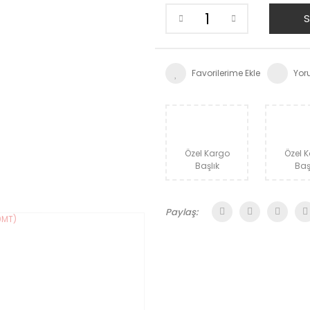
S
Yor
Özel Kargo
Özel 
Başlık
Baş
Paylaş: