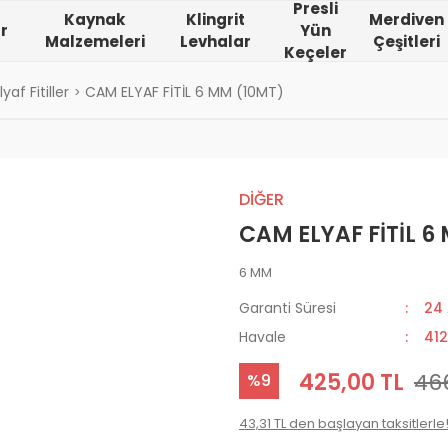
Presli
Kaynak
Klingrit
Merdiven
r
Yün
Malzemeleri
Levhalar
Çeşitleri
Keçeler
af Fitiller
CAM ELYAF FİTİL 6 MM (10MT)
DİĞER
CAM ELYAF FİTİL 6
6 MM
Garanti Süresi
24
Havale
412
425,00 TL
466
%9
43,31 TL den başlayan taksitlerle