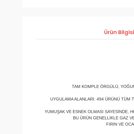
Ürün Bilgis
TAM KOMPLE ÖRGÜLÜ, YOĞUN,
UYGULAMA ALANLARI: 494 ÜRÜNÜ TÜM TR
YUMUŞAK VE ESNEK OLMASI SAYESİNDE, HE
BU ÜRÜN GENELLİKLE GAZ VE 
FIRIN VE OC