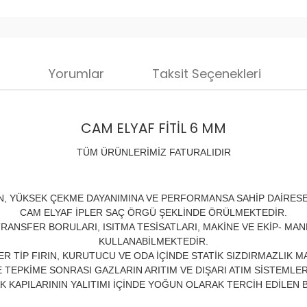
i
Yorumlar
Taksit Seçenekleri
CAM ELYAF FİTİL 6 MM
TÜM ÜRÜNLERİMİZ FATURALIDIR
 YÜKSEK ÇEKME DAYANIMINA VE PERFORMANSA SAHİP DAİRESE
CAM ELYAF İPLER SAÇ ÖRGÜ ŞEKLİNDE ÖRÜLMEKTEDİR.
ANSFER BORULARI, ISITMA TESİSATLARI, MAKİNE VE EKİP- MANL
KULLANABİLMEKTEDİR.
R TİP FIRIN, KURUTUCU VE ODA İÇİNDE STATİK SIZDIRMAZLIK 
TEPKİME SONRASI GAZLARIN ARITIM VE DIŞARI ATIM SİSTEMLER
AK KAPILARININ YALITIMI İÇİNDE YOĞUN OLARAK TERCİH EDİLEN 