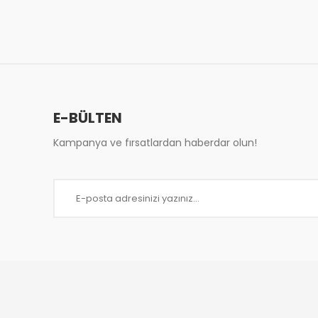
Ürün resmi kalitesiz, bozuk veya görüntülenemiy
Ürün açıklamasında eksik bilgiler bulunuyor.
Ürün bilgilerinde hatalar bulunuyor.
Ürün fiyatı diğer sitelerden daha pahalı.
Bu ürüne benzer farklı alternatifler olmalı.
E-BÜLTEN
Kampanya ve fırsatlardan haberdar olun!