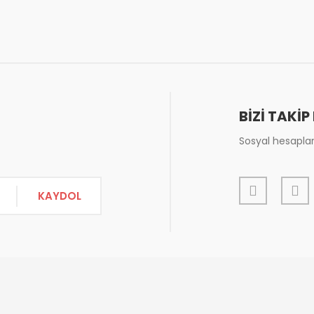
Bu ürüne ilk yorumu siz yapın!
or.
Yorum Yaz
BİZİ TAKİP
Sosyal hesapları
KAYDOL
Gönder