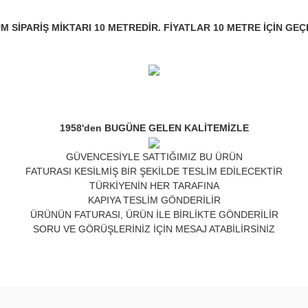
 SİPARİŞ MİKTARI 10 METREDİR. FİYATLAR 10 METRE İÇİN GEÇ
1958'den BUGÜNE GELEN KALİTEMİZLE
GÜVENCESİYLE SATTIĞIMIZ BU ÜRÜN
FATURASI KESİLMİŞ BİR ŞEKİLDE TESLİM EDİLECEKTİR
TÜRKİYENİN HER TARAFINA
KAPIYA TESLİM GÖNDERİLİR
ÜRÜNÜN FATURASI, ÜRÜN İLE BİRLİKTE GÖNDERİLİR
SORU VE GÖRÜŞLERİNİZ İÇİN MESAJ ATABİLİRSİNİZ
nda ve diğer konularda yetersiz gördüğünüz noktaları öneri formunu kulla