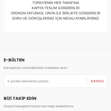
TÜRKİYENİN HER TARAFINA
KAPIYA TESLİM GÖNDERİLİR
ÜRÜNÜN FATURASI, ÜRÜN İLE BİRLİKTE GÖNDERİLİR
SORU VE GÖRÜŞLERİNİZ İÇİN MESAJ ATABİLİRSİNİZ
Bu ürünün fiyat bilgisi, resim, ürün açıklamalarında ve
diğer konularda yetersiz gördüğünüz noktaları öneri
Bu ürüne ilk yorumu siz yapın!
formunu kullanarak tarafımıza iletebilirsiniz.
Görüş ve önerileriniz için teşekkür ederiz.
Yorum Yaz
E-BÜLTEN
Ürün resmi kalitesiz, bozuk veya görüntülenemiyor.
Ürün açıklamasında eksik bilgiler bulunuyor.
Kampanya ve fırsatlardan haberdar olun!
Ürün bilgilerinde hatalar bulunuyor.
KAYDOL
Ürün fiyatı diğer sitelerden daha pahalı.
Bu ürüne benzer farklı alternatifler olmalı.
BİZİ TAKİP EDİN
Sosyal hesaplarımızdan bizi takip edebilirsiniz.