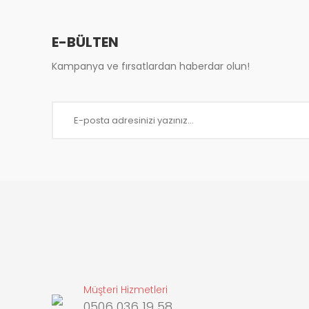
Ürün fiyatı diğer sitelerden daha pahalı.
Bu ürüne benzer farklı alternatifler olmalı.
E-BÜLTEN
Kampanya ve fırsatlardan haberdar olun!
Müşteri Hizmetleri
0506 036 19 58