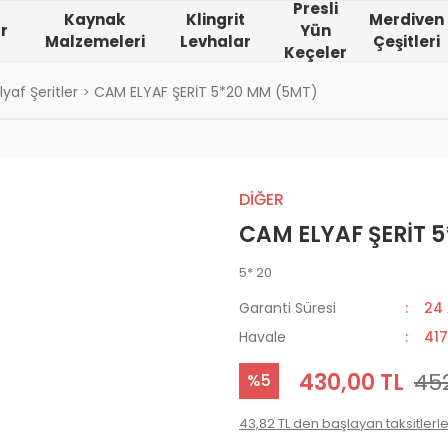
Presli
Kaynak
Klingrit
Merdiven
r
Yün
Malzemeleri
Levhalar
Çeşitleri
Keçeler
yaf Şeritler
CAM ELYAF ŞERİT 5*20 MM (5MT)
DİĞER
CAM ELYAF ŞERİT 
5* 20
Garanti Süresi
24
Havale
417
430,00 TL
452
%5
43,82 TL den başlayan taksitlerle