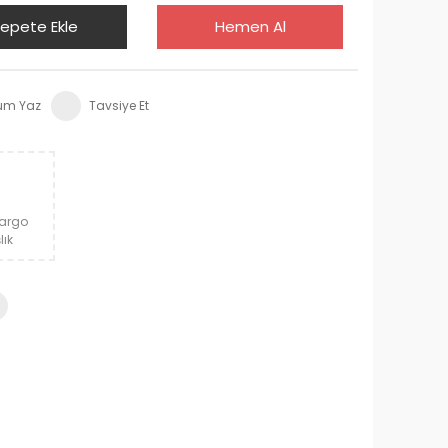
epete Ekle
Hemen Al
um Yaz
Tavsiye Et
Kargo
lık