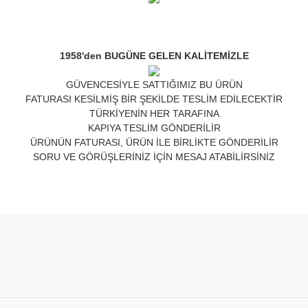
1958'den BUGÜNE GELEN KALİTEMİZLE
GÜVENCESİYLE SATTIĞIMIZ BU ÜRÜN
FATURASI KESİLMİŞ BİR ŞEKİLDE TESLİM EDİLECEKTİR
TÜRKİYENİN HER TARAFINA
KAPIYA TESLİM GÖNDERİLİR
ÜRÜNÜN FATURASI, ÜRÜN İLE BİRLİKTE GÖNDERİLİR
SORU VE GÖRÜŞLERİNİZ İÇİN MESAJ ATABİLİRSİNİZ
nda ve diğer konularda yetersiz gördüğünüz noktaları öneri formunu kulla
Bu ürüne ilk yorumu siz yapın!
or.
Yorum Yaz