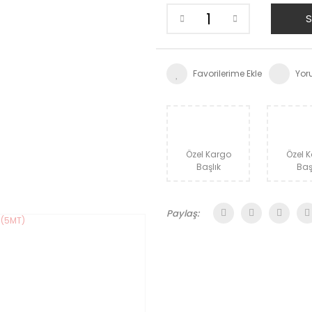
S
Yor
Özel Kargo
Özel 
Başlık
Baş
Paylaş: