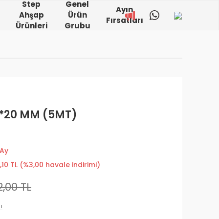
Step
Genel
Ayın
Ahşap
Ürün
Fırsatları
Ürünleri
Grubu
5*20 MM (5MT)
 Ay
,10 TL (%3,00 havale indirimi)
,00 TL
!