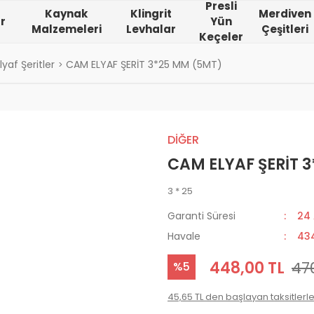
Presli
Kaynak
Klingrit
Merdiven
r
Yün
Malzemeleri
Levhalar
Çeşitleri
Keçeler
yaf Şeritler
CAM ELYAF ŞERİT 3*25 MM (5MT)
DİĞER
CAM ELYAF ŞERİT 
3 * 25
Garanti Süresi
24
Havale
434
448,00 TL
47
%5
45,65 TL den başlayan taksitlerle