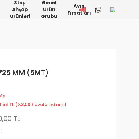
Step
Genel
Ayın
Ahşap
Ürün
Fırsatları
Ürünleri
Grubu
3*25 MM (5MT)
 Ay
,56 TL (%3,00 havale indirimi)
0,00 TL
!