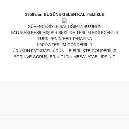
1958'den BUGÜNE GELEN KALİTEMİZLE
GÜVENCESİYLE SATTIĞIMIZ BU ÜRÜN
FATURASI KESİLMİŞ BİR ŞEKİLDE TESLİM EDİLECEKTİR
TÜRKİYENİN HER TARAFINA
KAPIYA TESLİM GÖNDERİLİR
ÜRÜNÜN FATURASI, ÜRÜN İLE BİRLİKTE GÖNDERİLİR
SORU VE GÖRÜŞLERİNİZ İÇİN MESAJ ATABİLİRSİNİZ
nda ve diğer konularda yetersiz gördüğünüz noktaları öneri formunu kulla
Bu ürüne ilk yorumu siz yapın!
or.
Yorum Yaz