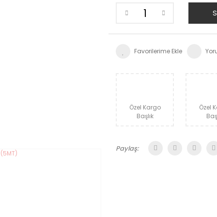
S
Yor
Özel Kargo
Özel 
Başlık
Baş
Paylaş: