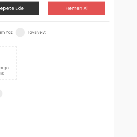
epete Ekle
Hemen Al
um Yaz
Tavsiye Et
Kargo
lık