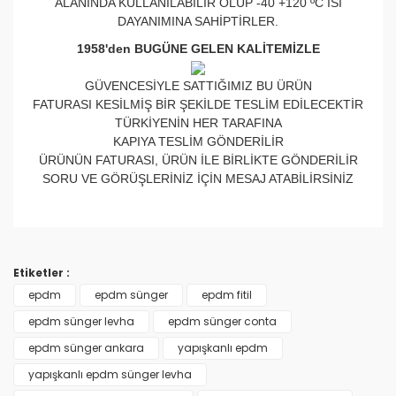
ALANINDA KULLANILABİLİR OLUP -40 +120 ºC ISI
DAYANIMINA SAHİPTİRLER.
1958'den BUGÜNE GELEN KALİTEMİZLE
GÜVENCESİYLE SATTIĞIMIZ BU ÜRÜN
FATURASI KESİLMİŞ BİR ŞEKİLDE TESLİM EDİLECEKTİR
TÜRKİYENİN HER TARAFINA
KAPIYA TESLİM GÖNDERİLİR
ÜRÜNÜN FATURASI, ÜRÜN İLE BİRLİKTE GÖNDERİLİR
SORU VE GÖRÜŞLERİNİZ İÇİN MESAJ ATABİLİRSİNİZ
Bu ürünün fiyat bilgisi, resim, ürün açıklamalarında ve
Kapalı hücre yapısındadır
diğer konularda yetersiz gördüğünüz noktaları öneri
Yapışkansızdır
Bu ürüne ilk yorumu siz yapın!
10 mm (1 cm) kalınlığındadır
formunu kullanarak tarafımıza iletebilirsiniz.
Etiketler :
Eni 1 mt boyu 3 mt dir
Görüş ve önerileriniz için teşekkür ederiz.
epdm
epdm sünger
epdm fitil
Yorum Yaz
epdm sünger levha
epdm sünger conta
Ürün resmi kalitesiz, bozuk veya görüntülenemiyor.
epdm sünger ankara
yapışkanlı epdm
Ürün açıklamasında eksik bilgiler bulunuyor.
yapışkanlı epdm sünger levha
Ürün bilgilerinde hatalar bulunuyor.