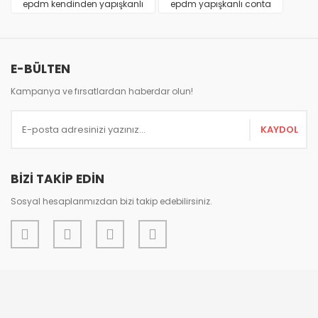
epdm kendinden yapışkanlı
epdm yapışkanlı conta
Ürün fiyatı diğer sitelerden daha pahalı.
Bu ürüne benzer farklı alternatifler olmalı.
E-BÜLTEN
Kampanya ve fırsatlardan haberdar olun!
Gönder
KAYDOL
BİZİ TAKİP EDİN
Sosyal hesaplarımızdan bizi takip edebilirsiniz.