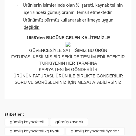
·
Ürünlerin isimlerinde olan % işareti, kaynak telinin
içerisindeki gümüş oranını temsil etmektedir.
·
Ürünümüz pürmüz kullanarak eritmeye uygun
değildir.
1958'den BUGÜNE GELEN KALİTEMİZLE
GÜVENCESİYLE SATTIĞIMIZ BU ÜRÜN
FATURASI KESİLMİŞ BİR ŞEKİLDE TESLİM EDİLECEKTİR
TÜRKİYENİN HER TARAFINA
KAPIYA TESLİM GÖNDERİLİR
ÜRÜNÜN FATURASI, ÜRÜN İLE BİRLİKTE GÖNDERİLİR
SORU VE GÖRÜŞLERİNİZ İÇİN MESAJ ATABİLİRSİNİZ
Bu ürünün fiyat bilgisi, resim, ürün açıklamalarında ve
diğer konularda yetersiz gördüğünüz noktaları öneri
Bu ürüne ilk yorumu siz yapın!
formunu kullanarak tarafımıza iletebilirsiniz.
Etiketler :
Görüş ve önerileriniz için teşekkür ederiz.
gümüş kaynak teli
gümüş kaynak
Yorum Yaz
gümüş kaynak teli kg fiyatı
gümüş kaynak teli fiyatları
Ürün resmi kalitesiz, bozuk veya görüntülenemiyor.