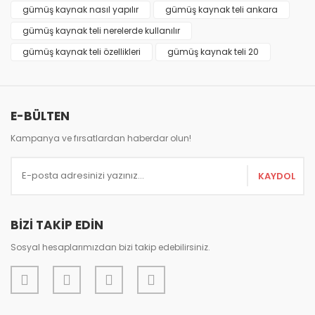
gümüş kaynak nasıl yapılır
gümüş kaynak teli ankara
Ürün açıklamasında eksik bilgiler bulunuyor.
gümüş kaynak teli nerelerde kullanılır
Ürün bilgilerinde hatalar bulunuyor.
gümüş kaynak teli özellikleri
gümüş kaynak teli 20
Ürün fiyatı diğer sitelerden daha pahalı.
Bu ürüne benzer farklı alternatifler olmalı.
E-BÜLTEN
Kampanya ve fırsatlardan haberdar olun!
Gönder
KAYDOL
BİZİ TAKİP EDİN
Sosyal hesaplarımızdan bizi takip edebilirsiniz.