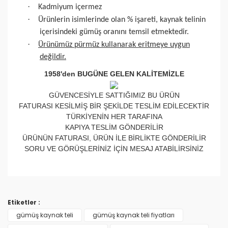
·
Kadmiyum içermez
·
Ürünlerin isimlerinde olan % işareti, kaynak telinin
içerisindeki gümüş oranını temsil etmektedir.
·
Ürünümüz pürmüz kullanarak eritmeye uygun
değildir.
1958'den BUGÜNE GELEN KALİTEMİZLE
GÜVENCESİYLE SATTIĞIMIZ BU ÜRÜN
FATURASI KESİLMİŞ BİR ŞEKİLDE TESLİM EDİLECEKTİR
TÜRKİYENİN HER TARAFINA
KAPIYA TESLİM GÖNDERİLİR
ÜRÜNÜN FATURASI, ÜRÜN İLE BİRLİKTE GÖNDERİLİR
SORU VE GÖRÜŞLERİNİZ İÇİN MESAJ ATABİLİRSİNİZ
Bu ürünün fiyat bilgisi, resim, ürün açıklamalarında ve
diğer konularda yetersiz gördüğünüz noktaları öneri
Bu ürüne ilk yorumu siz yapın!
formunu kullanarak tarafımıza iletebilirsiniz.
Etiketler :
Görüş ve önerileriniz için teşekkür ederiz.
gümüş kaynak teli
gümüş kaynak teli fiyatları
Yorum Yaz