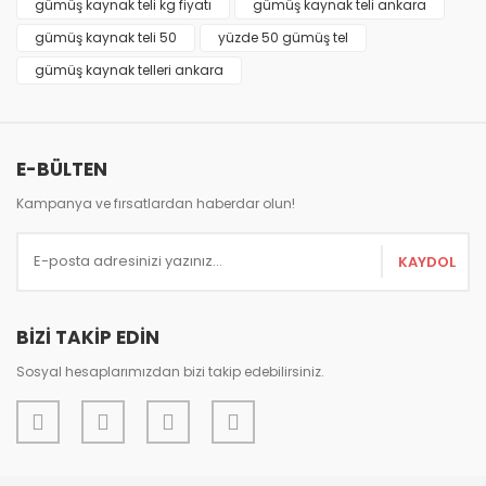
gümüş kaynak teli kg fiyatı
gümüş kaynak teli ankara
Ürün resmi kalitesiz, bozuk veya görüntülenemiyor.
gümüş kaynak teli 50
yüzde 50 gümüş tel
Ürün açıklamasında eksik bilgiler bulunuyor.
gümüş kaynak telleri ankara
Ürün bilgilerinde hatalar bulunuyor.
Ürün fiyatı diğer sitelerden daha pahalı.
Bu ürüne benzer farklı alternatifler olmalı.
E-BÜLTEN
Kampanya ve fırsatlardan haberdar olun!
KAYDOL
Gönder
BİZİ TAKİP EDİN
Sosyal hesaplarımızdan bizi takip edebilirsiniz.