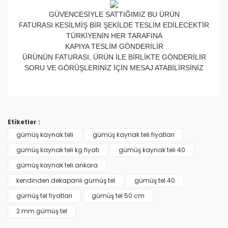
GÜVENCESİYLE SATTIĞIMIZ BU ÜRÜN
FATURASI KESİLMİŞ BİR ŞEKİLDE TESLİM EDİLECEKTİR
TÜRKİYENİN HER TARAFINA
KAPIYA TESLİM GÖNDERİLİR
ÜRÜNÜN FATURASI, ÜRÜN İLE BİRLİKTE GÖNDERİLİR
SORU VE GÖRÜŞLERİNİZ İÇİN MESAJ ATABİLİRSİNİZ
Bu ürünün fiyat bilgisi, resim, ürün açıklamalarında ve
Gümüş Kaynak Teli Flux'lı % 40 (500 Gr)
diğer konularda yetersiz gördüğünüz noktaları öneri
Bu ürüne ilk yorumu siz yapın!
formunu kullanarak tarafımıza iletebilirsiniz.
Etiketler :
Görüş ve önerileriniz için teşekkür ederiz.
gümüş kaynak teli
gümüş kaynak teli fiyatları
Yorum Yaz
gümüş kaynak teli kg fiyatı
gümüş kaynak teli 40
Ürün resmi kalitesiz, bozuk veya görüntülenemiyor.
gümüş kaynak teli ankara
Ürün açıklamasında eksik bilgiler bulunuyor.
kendinden dekapanlı gümüş tel
gümüş tel 40
Ürün bilgilerinde hatalar bulunuyor.
gümüş tel fiyatları
gümüş tel 50 cm
Ürün fiyatı diğer sitelerden daha pahalı.
2 mm gümüş tel
Bu ürüne benzer farklı alternatifler olmalı.