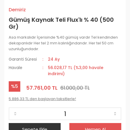
Demiriz
Gümüş Kaynak Teli Flux'lı % 40 (500
Gr)
Asa markalıdır İçerisinde %40 gümüş vardır Tel kendinden
dekapanlıdır Her tel 2 mm kalınlığındandır. Her tel 50 cm
uzunluğundadır.
Garanti Süresi
24 Ay
Havale
56.028,17 TL (%3,00 havale
indirimi)
%5
57.761,00 TL
61.000,00 TL
5.886,33 TL den başlayan taksitlerle!
Sepete Ekle
Hemen Al