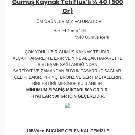
Gümüş Kaynak Teli Flux'lı % 40 (500
Gr)
TÜM ÜRÜNLERİMİZ FATURALIDIR
Her tel 2 mm ' dir.
%40 Gümüş içerir
ÇOK YÖNLÜ BİR GÜMÜŞ KAYNAK TELİDİR.
ALÇAK HARARETTE ERİR VE YİNE ALÇAK HARARETTE
BİRLEŞME SAĞLANDIĞINDAN
SARFİYAT VE ZAMANDAN BÜYÜK TASARRUF SAĞLAR.
ÇELİK, BAKIR, PİRİNÇ, BRONZ VE SERT METALLERİN
BİRLEŞTİRİLMESİNDE KULLANILIR.
MİNUMUM SİPARİŞ MİKTARI 500 GR'DIR.
FİYATLAR 500 GR İÇİN GEÇERLİDİR.
1958'den BUGÜNE GELEN KALİTEMİZLE