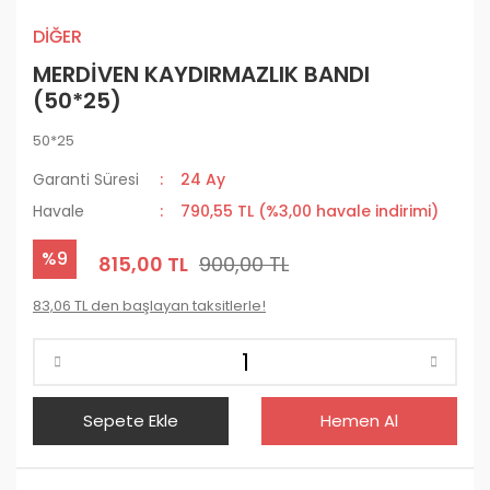
DİĞER
MERDİVEN KAYDIRMAZLIK BANDI
(50*25)
50*25
Garanti Süresi
24 Ay
Havale
790,55 TL (%3,00 havale indirimi)
%9
815,00 TL
900,00 TL
83,06 TL den başlayan taksitlerle!
Sepete Ekle
Hemen Al