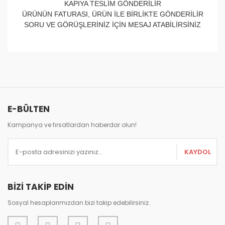
KAPIYA TESLİM GÖNDERİLİR
ÜRÜNÜN FATURASI, ÜRÜN İLE BİRLİKTE GÖNDERİLİR
SORU VE GÖRÜŞLERİNİZ İÇİN MESAJ ATABİLİRSİNİZ
Bu ürünün fiyat bilgisi, resim, ürün açıklamalarında ve
diğer konularda yetersiz gördüğünüz noktaları öneri
Bu ürüne ilk yorumu siz yapın!
formunu kullanarak tarafımıza iletebilirsiniz.
Görüş ve önerileriniz için teşekkür ederiz.
Yorum Yaz
E-BÜLTEN
Ürün resmi kalitesiz, bozuk veya görüntülenemiyor.
Ürün açıklamasında eksik bilgiler bulunuyor.
Kampanya ve fırsatlardan haberdar olun!
Ürün bilgilerinde hatalar bulunuyor.
KAYDOL
Ürün fiyatı diğer sitelerden daha pahalı.
Bu ürüne benzer farklı alternatifler olmalı.
BİZİ TAKİP EDİN
Sosyal hesaplarımızdan bizi takip edebilirsiniz.