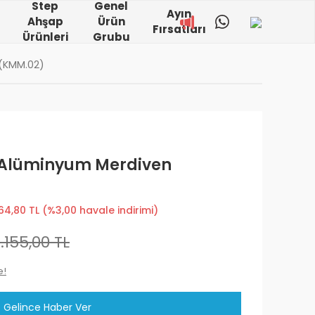
Step
Genel
Ayın
Ahşap
Ürün
Fırsatları
Ürünleri
Grubu
 (KMM.02)
 Alüminyum Merdiven
64,80 TL (%3,00 havale indirimi)
.155,00 TL
e!
Gelince Haber Ver