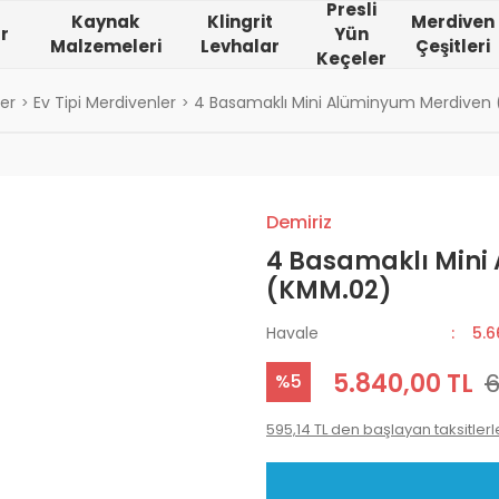
Presli
Kaynak
Klingrit
Merdiven
r
Yün
Malzemeleri
Levhalar
Çeşitleri
Keçeler
er
Ev Tipi Merdivenler
4 Basamaklı Mini Alüminyum Merdiven
Demiriz
4 Basamaklı Mini
(KMM.02)
Havale
5.6
5.840,00 TL
6
%5
595,14 TL den başlayan taksitlerl