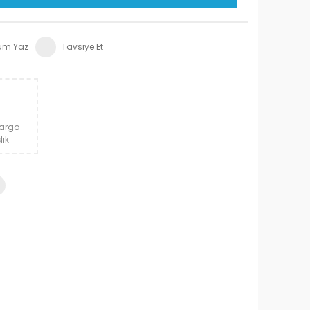
um Yaz
Tavsiye Et
Kargo
lık