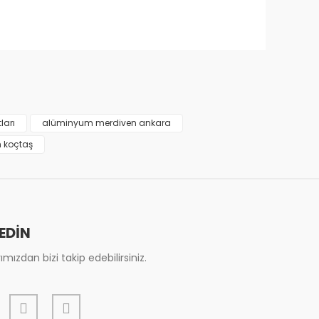
narak tarafımıza iletebilirsiniz.
ları
alüminyum merdiven ankara
 koçtaş
 EDİN
mızdan bizi takip edebilirsiniz.