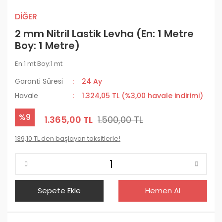
DİĞER
2 mm Nitril Lastik Levha (En: 1 Metre
Boy: 1 Metre)
En:1 mt Boy:1 mt
Garanti Süresi
24 Ay
Havale
1.324,05 TL (%3,00 havale indirimi)
%9
1.365,00 TL
1.500,00 TL
139,10 TL den başlayan taksitlerle!
Sepete Ekle
Hemen Al