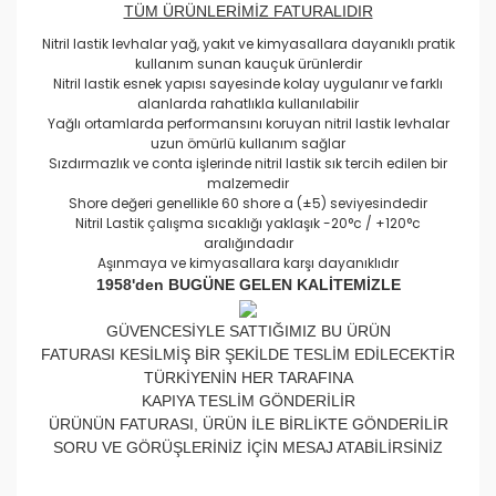
TÜM ÜRÜNLERİMİZ FATURALIDIR
Nitril lastik levhalar yağ, yakıt ve kimyasallara dayanıklı pratik
kullanım sunan kauçuk ürünlerdir
Nitril lastik esnek yapısı sayesinde kolay uygulanır ve farklı
alanlarda rahatlıkla kullanılabilir
Yağlı ortamlarda performansını koruyan nitril lastik levhalar
uzun ömürlü kullanım sağlar
Sızdırmazlık ve conta işlerinde nitril lastik sık tercih edilen bir
malzemedir
Shore değeri genellikle 60 shore a (±5) seviyesindedir
Nitril Lastik çalışma sıcaklığı yaklaşık -20°c / +120°c
aralığındadır
Aşınmaya ve kimyasallara karşı dayanıklıdır
1958'den BUGÜNE GELEN KALİTEMİZLE
GÜVENCESİYLE SATTIĞIMIZ BU ÜRÜN
FATURASI KESİLMİŞ BİR ŞEKİLDE TESLİM EDİLECEKTİR
TÜRKİYENİN HER TARAFINA
KAPIYA TESLİM GÖNDERİLİR
ÜRÜNÜN FATURASI, ÜRÜN İLE BİRLİKTE GÖNDERİLİR
SORU VE GÖRÜŞLERİNİZ İÇİN MESAJ ATABİLİRSİNİZ