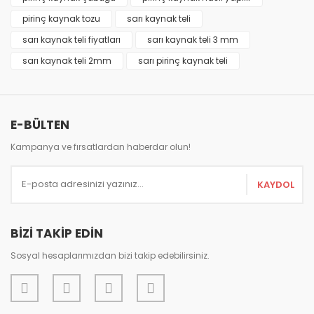
Ürün resmi kalitesiz, bozuk veya görüntülenemiyor.
pirinç kaynak tozu
sarı kaynak teli
Ürün açıklamasında eksik bilgiler bulunuyor.
sarı kaynak teli fiyatları
sarı kaynak teli 3 mm
Ürün bilgilerinde hatalar bulunuyor.
sarı kaynak teli 2mm
sarı pirinç kaynak teli
Ürün fiyatı diğer sitelerden daha pahalı.
Bu ürüne benzer farklı alternatifler olmalı.
E-BÜLTEN
Kampanya ve fırsatlardan haberdar olun!
Gönder
KAYDOL
BİZİ TAKİP EDİN
Sosyal hesaplarımızdan bizi takip edebilirsiniz.