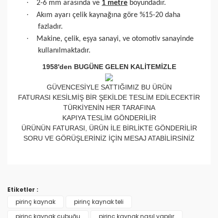
·
2-6 mm arasında ve
1 metre
boyundadır.
·
Akım ayarı çelik kaynağına göre %15-20 daha
fazladır.
·
Makine, çelik, eşya sanayi, ve otomotiv sanayinde
kullanılmaktadır.
1958'den BUGÜNE GELEN KALİTEMİZLE
GÜVENCESİYLE SATTIĞIMIZ BU ÜRÜN
FATURASI KESİLMİŞ BİR ŞEKİLDE TESLİM EDİLECEKTİR
TÜRKİYENİN HER TARAFINA
KAPIYA TESLİM GÖNDERİLİR
ÜRÜNÜN FATURASI, ÜRÜN İLE BİRLİKTE GÖNDERİLİR
SORU VE GÖRÜŞLERİNİZ İÇİN MESAJ ATABİLİRSİNİZ
Bu ürünün fiyat bilgisi, resim, ürün açıklamalarında ve
diğer konularda yetersiz gördüğünüz noktaları öneri
Bu ürüne ilk yorumu siz yapın!
formunu kullanarak tarafımıza iletebilirsiniz.
Etiketler :
Görüş ve önerileriniz için teşekkür ederiz.
pirinç kaynak
pirinç kaynak teli
Yorum Yaz
pirinç kaynak çubuğu
pirinç kaynak nasıl yapılır