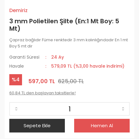
Demiriz
3 mm Polietilen Şilte (En:1 Mt Boy: 5
Mt)
Çapraz bağlıdır Füme renktedir 3 mm kalınlığındadır En 1 mt
Boy 5 mt dir
Garanti Süresi
24 Ay
Havale
579,09 TL (%3,00 havale indirimi)
%4
597,00 TL
625,00 TL
60,84 TL den başlayan taksitlerle!
Sepete Ekle
Hemen Al