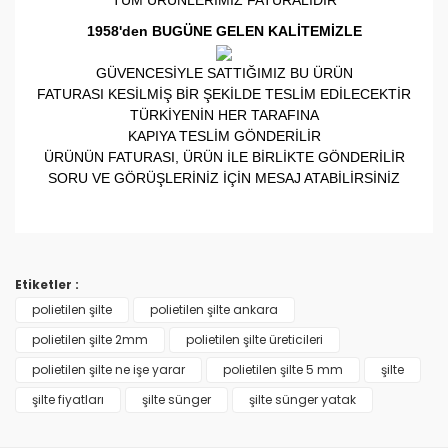
TÜM ÜRÜNLERİMİZ FATURALIDIR
1958'den BUGÜNE GELEN KALİTEMİZLE
GÜVENCESİYLE SATTIĞIMIZ BU ÜRÜN
FATURASI KESİLMİŞ BİR ŞEKİLDE TESLİM EDİLECEKTİR
TÜRKİYENİN HER TARAFINA
KAPIYA TESLİM GÖNDERİLİR
ÜRÜNÜN FATURASI, ÜRÜN İLE BİRLİKTE GÖNDERİLİR
SORU VE GÖRÜŞLERİNİZ İÇİN MESAJ ATABİLİRSİNİZ
Bu ürünün fiyat bilgisi, resim, ürün açıklamalarında ve
Çapraz bağlıdır
diğer konularda yetersiz gördüğünüz noktaları öneri
Füme renktedir
Bu ürüne ilk yorumu siz yapın!
3 mm kalınlığındadır
formunu kullanarak tarafımıza iletebilirsiniz.
Etiketler :
En 1 mt Boy 5 mt dir
Görüş ve önerileriniz için teşekkür ederiz.
polietilen şilte
polietilen şilte ankara
Yorum Yaz
polietilen şilte 2mm
polietilen şilte üreticileri
Ürün resmi kalitesiz, bozuk veya görüntülenemiyor.
polietilen şilte ne işe yarar
polietilen şilte 5 mm
şilte
Ürün açıklamasında eksik bilgiler bulunuyor.
şilte fiyatları
şilte sünger
şilte sünger yatak
Ürün bilgilerinde hatalar bulunuyor.
Ürün fiyatı diğer sitelerden daha pahalı.