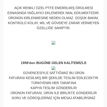
AÇIK RENKLİ ÖZEL PTFE EMDİRİLMİŞ ÖRÜLMESİ
ESNASINDA YAĞLAYICI EKLENEREK İMAL EDİLMEKTEDİR.
ÜRÜNÜN KİRLENMESİNE NEDEN OLMAZ. DÜŞÜK BAKIM,
KONTROLÜ KOLAY, MİL VE GÖVDEYE ZARAR VERMEYEN
ÖZELLİĞE SAHİPTİR.
1958'den BUGÜNE GELEN KALİTEMİZLE
GÜVENCESİYLE SATTIĞIMIZ BU ÜRÜN
FATURASI KESİLMİŞ BİR ŞEKİLDE TESLİM EDİLECEKTİR
TÜRKİYENİN HER TARAFINA
KAPIYA TESLİM GÖNDERİLİR
ÜRÜNÜN FATURASI, ÜRÜN İLE BİRLİKTE GÖNDERİLİR
SORU VE GÖRÜŞLERİNİZ İÇİN MESAJ ATABİLİRSİNİZ