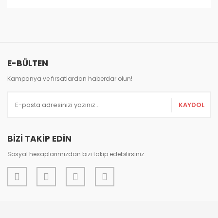
Bu ürünün fiyat bilgisi, resim, ürün açıklamalarında ve
diğer konularda yetersiz gördüğünüz noktaları öneri
Bu ürüne ilk yorumu siz yapın!
formunu kullanarak tarafımıza iletebilirsiniz.
Görüş ve önerileriniz için teşekkür ederiz.
Yorum Yaz
E-BÜLTEN
Ürün resmi kalitesiz, bozuk veya görüntülenemiyor.
Ürün açıklamasında eksik bilgiler bulunuyor.
Kampanya ve fırsatlardan haberdar olun!
Ürün bilgilerinde hatalar bulunuyor.
KAYDOL
Ürün fiyatı diğer sitelerden daha pahalı.
Bu ürüne benzer farklı alternatifler olmalı.
BİZİ TAKİP EDİN
Sosyal hesaplarımızdan bizi takip edebilirsiniz.
Gönder