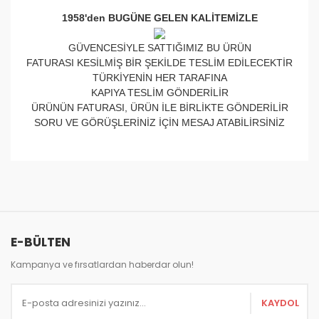
1958'den BUGÜNE GELEN KALİTEMİZLE
GÜVENCESİYLE SATTIĞIMIZ BU ÜRÜN
FATURASI KESİLMİŞ BİR ŞEKİLDE TESLİM EDİLECEKTİR
TÜRKİYENİN HER TARAFINA
KAPIYA TESLİM GÖNDERİLİR
ÜRÜNÜN FATURASI, ÜRÜN İLE BİRLİKTE GÖNDERİLİR
SORU VE GÖRÜŞLERİNİZ İÇİN MESAJ ATABİLİRSİNİZ
Bu ürünün fiyat bilgisi, resim, ürün açıklamalarında ve
diğer konularda yetersiz gördüğünüz noktaları öneri
Bu ürüne ilk yorumu siz yapın!
formunu kullanarak tarafımıza iletebilirsiniz.
Görüş ve önerileriniz için teşekkür ederiz.
Yorum Yaz
E-BÜLTEN
Ürün resmi kalitesiz, bozuk veya görüntülenemiyor.
Ürün açıklamasında eksik bilgiler bulunuyor.
Kampanya ve fırsatlardan haberdar olun!
Ürün bilgilerinde hatalar bulunuyor.
KAYDOL
Ürün fiyatı diğer sitelerden daha pahalı.