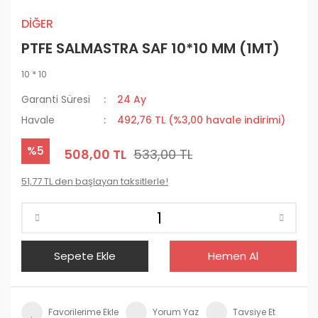
DİĞER
PTFE SALMASTRA SAF 10*10 MM (1MT)
10 * 10
Garanti Süresi
24 Ay
Havale
492,76 TL (%3,00 havale indirimi)
%5
508,00 TL
533,00 TL
51,77 TL den başlayan taksitlerle!
Sepete Ekle
Hemen Al
Yorum Yaz
Tavsiye Et