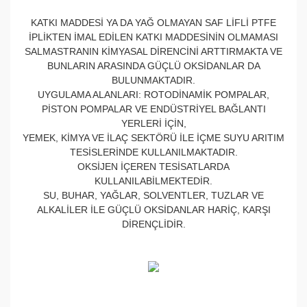
KATKI MADDESİ YA DA YAĞ OLMAYAN SAF LİFLİ PTFE
İPLİKTEN İMAL EDİLEN KATKI MADDESİNİN OLMAMASI
SALMASTRANIN KİMYASAL DİRENCİNİ ARTTIRMAKTA VE
BUNLARIN ARASINDA GÜÇLÜ OKSİDANLAR DA
BULUNMAKTADIR.
UYGULAMA ALANLARI: ROTODİNAMİK POMPALAR,
PİSTON POMPALAR VE ENDÜSTRİYEL BAĞLANTI
YERLERİ İÇİN,
YEMEK, KİMYA VE İLAÇ SEKTÖRÜ İLE İÇME SUYU ARITIM
TESİSLERİNDE KULLANILMAKTADIR.
OKSİJEN İÇEREN TESİSATLARDA
KULLANILABİLMEKTEDİR.
SU, BUHAR, YAĞLAR, SOLVENTLER, TUZLAR VE
ALKALİLER İLE GÜÇLÜ OKSİDANLAR HARİÇ, KARŞI
DİRENÇLİDİR.