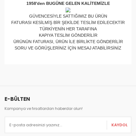
1958'den BUGÜNE GELEN KALİTEMİZLE
GÜVENCESİYLE SATTIĞIMIZ BU ÜRÜN
FATURASI KESİLMİŞ BİR ŞEKİLDE TESLİM EDİLECEKTİR
TÜRKİYENİN HER TARAFINA
KAPIYA TESLİM GÖNDERİLİR
ÜRÜNÜN FATURASI, ÜRÜN İLE BİRLİKTE GÖNDERİLİR
SORU VE GÖRÜŞLERİNİZ İÇİN MESAJ ATABİLİRSİNİZ
Bu ürünün fiyat bilgisi, resim, ürün açıklamalarında ve
diğer konularda yetersiz gördüğünüz noktaları öneri
Bu ürüne ilk yorumu siz yapın!
formunu kullanarak tarafımıza iletebilirsiniz.
Görüş ve önerileriniz için teşekkür ederiz.
Yorum Yaz
E-BÜLTEN
Ürün resmi kalitesiz, bozuk veya görüntülenemiyor.
Ürün açıklamasında eksik bilgiler bulunuyor.
Kampanya ve fırsatlardan haberdar olun!
Ürün bilgilerinde hatalar bulunuyor.
KAYDOL
Ürün fiyatı diğer sitelerden daha pahalı.
Bu ürüne benzer farklı alternatifler olmalı.