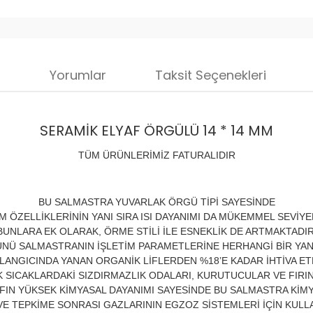
i
Yorumlar
Taksit Seçenekleri
SERAMİK ELYAF ÖRGÜLÜ 14 * 14 MM
TÜM ÜRÜNLERİMİZ FATURALIDIR
BU SALMASTRA YUVARLAK ÖRGÜ TİPİ SAYESİNDE
IM ÖZELLİKLERİNİN YANI SIRA ISI DAYANIMI DA MÜKEMMEL SEVİY
BUNLARA EK OLARAK, ÖRME STİLİ İLE ESNEKLİK DE ARTMAKTADIR
NÜ SALMASTRANIN İŞLETİM PARAMETLERİNE HERHANGİ BİR YAN 
LANGICINDA YANAN ORGANİK LİFLERDEN %18’E KADAR İHTİVA E
 SICAKLARDAKİ SIZDIRMAZLIK ODALARI, KURUTUCULAR VE FIRIN
FIN YÜKSEK KİMYASAL DAYANIMI SAYESİNDE BU SALMASTRA KİM
VE TEPKİME SONRASI GAZLARININ EGZOZ SİSTEMLERİ İÇİN KULL