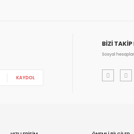
or.
Yorum Yaz
BİZİ TAKİP
Sosyal hesapları
KAYDOL
Gönder