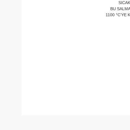
SICAK
BU SALMA
1100 °C’YE
Bu ürünün fiyat bilgisi, resim, ürün açıklamaları
Görüş ve önerileriniz için teşekkür ederiz.