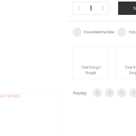
S
Yor
Özel Kargo
Özel 
Başlık
Baş
Paylaş: