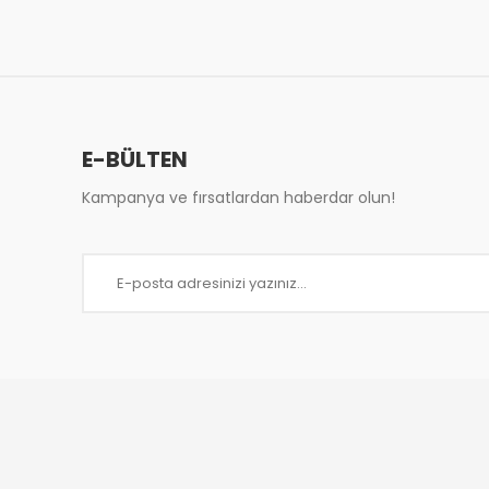
Ürün resmi kalitesiz, bozuk veya görüntülenemiy
Ürün açıklamasında eksik bilgiler bulunuyor.
Ürün bilgilerinde hatalar bulunuyor.
Ürün fiyatı diğer sitelerden daha pahalı.
Bu ürüne benzer farklı alternatifler olmalı.
E-BÜLTEN
Kampanya ve fırsatlardan haberdar olun!