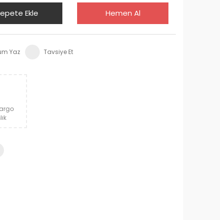
epete Ekle
Hemen Al
um Yaz
Tavsiye Et
Kargo
lık