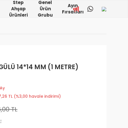
Step
Genel
Ayın
Ahşap
Ürün
Fırsatları
Ürünleri
Grubu
GÜLÜ 14*14 MM (1 METRE)
 Ay
,26 TL (%3,00 havale indirimi)
,00 TL
!