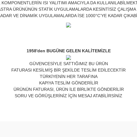
 KOMPONENTLERİN ISI YALITIMI AMACIYLA DA KULLANILABİLMEK
STRA ÜRÜNÜNÜN STATİK UYGULAMALARDA KESİNTİSİZ ÇALIŞMA 
 KADAR VE DİNAMİK UYGULAMALARDA İSE 1000°C’YE KADAR ÇIKAB
1958'den BUGÜNE GELEN KALİTEMİZLE
GÜVENCESİYLE SATTIĞIMIZ BU ÜRÜN
FATURASI KESİLMİŞ BİR ŞEKİLDE TESLİM EDİLECEKTİR
TÜRKİYENİN HER TARAFINA
KAPIYA TESLİM GÖNDERİLİR
ÜRÜNÜN FATURASI, ÜRÜN İLE BİRLİKTE GÖNDERİLİR
SORU VE GÖRÜŞLERİNİZ İÇİN MESAJ ATABİLİRSİNİZ
nda ve diğer konularda yetersiz gördüğünüz noktaları öneri formunu kulla
Bu ürüne ilk yorumu siz yapın!