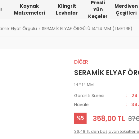
Presli
Kaynak
Klingrit
Merdiven
r
Yün
Malzemeleri
Levhalar
Çeşitleri
Keçeler
amik Elyaf Örgülü
SERAMİK ELYAF ÖRGÜLÜ 14*14 MM (1 METRE)
DİĞER
SERAMİK ELYAF ÖR
14 * 14 MM
Garanti Süresi
24
Havale
347
358,00 TL
376
%5
36,48 TL den başlayan taksitlerle