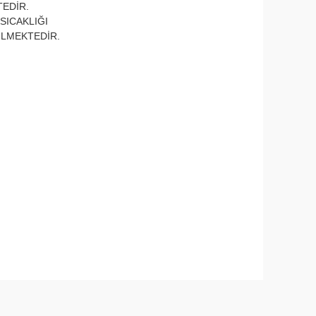
TEDİR.
SICAKLIĞI
İLMEKTEDİR.
narak tarafımıza iletebilirsiniz.