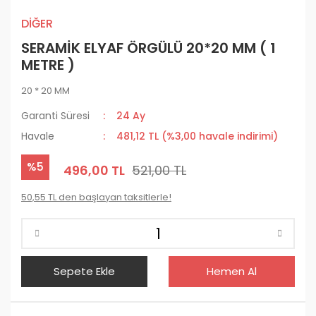
DİĞER
SERAMİK ELYAF ÖRGÜLÜ 20*20 MM ( 1
METRE )
20 * 20 MM
Garanti Süresi
24 Ay
Havale
481,12 TL (%3,00 havale indirimi)
%5
496,00 TL
521,00 TL
50,55 TL den başlayan taksitlerle!
Sepete Ekle
Hemen Al