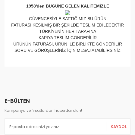
1958'den BUGÜNE GELEN KALİTEMİZLE
GÜVENCESİYLE SATTIĞIMIZ BU ÜRÜN
FATURASI KESİLMİŞ BİR ŞEKİLDE TESLİM EDİLECEKTİR
TÜRKİYENİN HER TARAFINA
KAPIYA TESLİM GÖNDERİLİR
ÜRÜNÜN FATURASI, ÜRÜN İLE BİRLİKTE GÖNDERİLİR
SORU VE GÖRÜŞLERİNİZ İÇİN MESAJ ATABİLİRSİNİZ
Bu ürünün fiyat bilgisi, resim, ürün açıklamalarında ve
diğer konularda yetersiz gördüğünüz noktaları öneri
Bu ürüne ilk yorumu siz yapın!
formunu kullanarak tarafımıza iletebilirsiniz.
Görüş ve önerileriniz için teşekkür ederiz.
Yorum Yaz
E-BÜLTEN
Ürün resmi kalitesiz, bozuk veya görüntülenemiyor.
Ürün açıklamasında eksik bilgiler bulunuyor.
Kampanya ve fırsatlardan haberdar olun!
Ürün bilgilerinde hatalar bulunuyor.
KAYDOL
Ürün fiyatı diğer sitelerden daha pahalı.