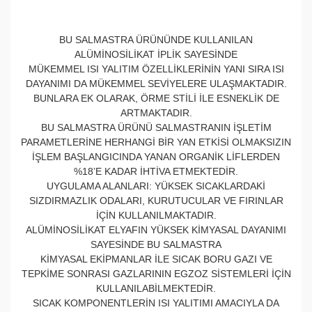
BU SALMASTRA ÜRÜNÜNDE KULLANILAN
ALÜMİNOSİLİKAT İPLİK SAYESİNDE
MÜKEMMEL ISI YALITIM ÖZELLİKLERİNİN YANI SIRA ISI
DAYANIMI DA MÜKEMMEL SEVİYELERE ULAŞMAKTADIR.
BUNLARA EK OLARAK, ÖRME STİLİ İLE ESNEKLİK DE
ARTMAKTADIR.
BU SALMASTRA ÜRÜNÜ SALMASTRANIN İŞLETİM
PARAMETLERİNE HERHANGİ BİR YAN ETKİSİ OLMAKSIZIN
İŞLEM BAŞLANGICINDA YANAN ORGANİK LİFLERDEN
%18’E KADAR İHTİVA ETMEKTEDİR.
UYGULAMA ALANLARI: YÜKSEK SICAKLARDAKİ
SIZDIRMAZLIK ODALARI, KURUTUCULAR VE FIRINLAR
İÇİN KULLANILMAKTADIR.
ALÜMİNOSİLİKAT ELYAFIN YÜKSEK KİMYASAL DAYANIMI
SAYESİNDE BU SALMASTRA
KİMYASAL EKİPMANLAR İLE SICAK BORU GAZI VE
TEPKİME SONRASI GAZLARININ EGZOZ SİSTEMLERİ İÇİN
KULLANILABİLMEKTEDİR.
SICAK KOMPONENTLERİN ISI YALITIMI AMACIYLA DA