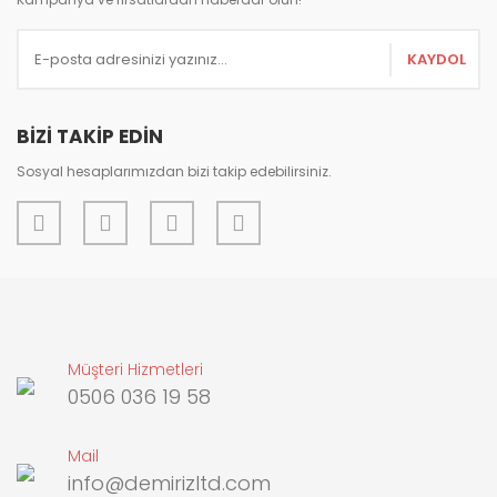
Ürün bilgilerinde hatalar bulunuyor.
KAYDOL
Ürün fiyatı diğer sitelerden daha pahalı.
Bu ürüne benzer farklı alternatifler olmalı.
BİZİ TAKİP EDİN
Sosyal hesaplarımızdan bizi takip edebilirsiniz.
Gönder
Müşteri Hizmetleri
0506 036 19 58
Mail
info@demirizltd.com