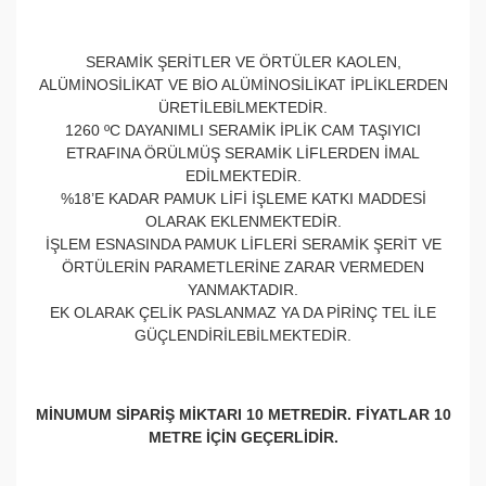
SERAMİK ŞERİTLER VE ÖRTÜLER KAOLEN,
ALÜMİNOSİLİKAT VE BİO ALÜMİNOSİLİKAT İPLİKLERDEN
ÜRETİLEBİLMEKTEDİR.
1260 ºC DAYANIMLI SERAMİK İPLİK CAM TAŞIYICI
ETRAFINA ÖRÜLMÜŞ SERAMİK LİFLERDEN İMAL
EDİLMEKTEDİR.
%18’E KADAR PAMUK LİFİ İŞLEME KATKI MADDESİ
OLARAK EKLENMEKTEDİR.
İŞLEM ESNASINDA PAMUK LİFLERİ SERAMİK ŞERİT VE
ÖRTÜLERİN PARAMETLERİNE ZARAR VERMEDEN
YANMAKTADIR.
EK OLARAK ÇELİK PASLANMAZ YA DA PİRİNÇ TEL İLE
GÜÇLENDİRİLEBİLMEKTEDİR.
MİNUMUM SİPARİŞ MİKTARI 10 METREDİR. FİYATLAR 10
METRE İÇİN GEÇERLİDİR.