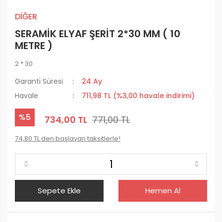
DİĞER
SERAMİK ELYAF ŞERİT 2*30 MM ( 10
METRE )
2 * 30
Garanti Süresi
24 Ay
Havale
711,98 TL (%3,00 havale indirimi)
%5
734,00 TL
771,00 TL
74,80 TL den başlayan taksitlerle!
Sepete Ekle
Hemen Al