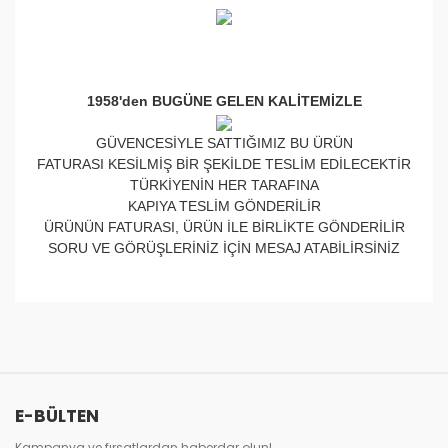
1958'den BUGÜNE GELEN KALİTEMİZLE
GÜVENCESİYLE SATTIĞIMIZ BU ÜRÜN
FATURASI KESİLMİŞ BİR ŞEKİLDE TESLİM EDİLECEKTİR
TÜRKİYENİN HER TARAFINA
KAPIYA TESLİM GÖNDERİLİR
ÜRÜNÜN FATURASI, ÜRÜN İLE BİRLİKTE GÖNDERİLİR
SORU VE GÖRÜŞLERİNİZ İÇİN MESAJ ATABİLİRSİNİZ
Bu ürünün fiyat bilgisi, resim, ürün açıklamalarında ve
diğer konularda yetersiz gördüğünüz noktaları öneri
Bu ürüne ilk yorumu siz yapın!
formunu kullanarak tarafımıza iletebilirsiniz.
Görüş ve önerileriniz için teşekkür ederiz.
Yorum Yaz
E-BÜLTEN
Ürün resmi kalitesiz, bozuk veya görüntülenemiyor.
Ürün açıklamasında eksik bilgiler bulunuyor.
Kampanya ve fırsatlardan haberdar olun!