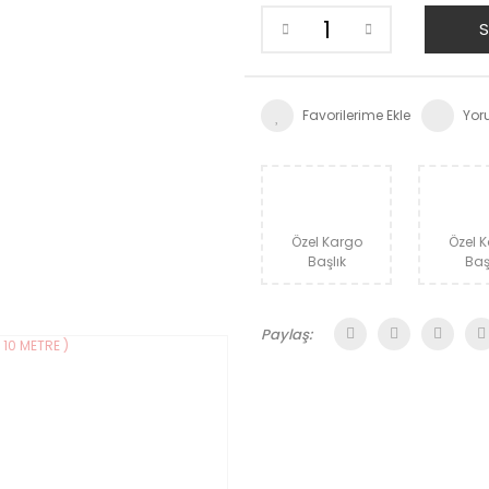
S
Yor
Özel Kargo
Özel 
Başlık
Baş
Paylaş: