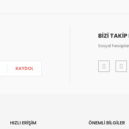
or.
Yorum Yaz
BİZİ TAKİP
Sosyal hesapları
KAYDOL
Gönder
HIZLI ERİŞİM
ÖNEMLİ BİLGİLER