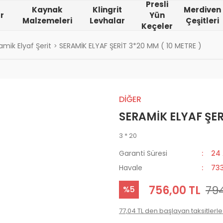
Presli
Kaynak
Klingrit
Merdiven
r
Yün
Malzemeleri
Levhalar
Çeşitleri
Keçeler
amik Elyaf Şerit
SERAMİK ELYAF ŞERİT 3*20 MM ( 10 METRE )
DİĞER
SERAMİK ELYAF ŞER
3 * 20
Garanti Süresi
24
Havale
733
756,00 TL
794
%5
77,04 TL den başlayan taksitlerle