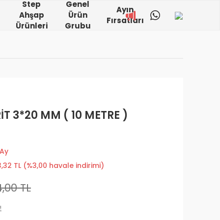
Step
Genel
Ayın
Ahşap
Ürün
Fırsatları
Ürünleri
Grubu
İT 3*20 MM ( 10 METRE )
 Ay
,32 TL (%3,00 havale indirimi)
,00 TL
!