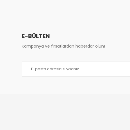
Ürün resmi kalitesiz, bozuk veya görüntülenemiy
Ürün açıklamasında eksik bilgiler bulunuyor.
Ürün bilgilerinde hatalar bulunuyor.
Ürün fiyatı diğer sitelerden daha pahalı.
Bu ürüne benzer farklı alternatifler olmalı.
E-BÜLTEN
Kampanya ve fırsatlardan haberdar olun!