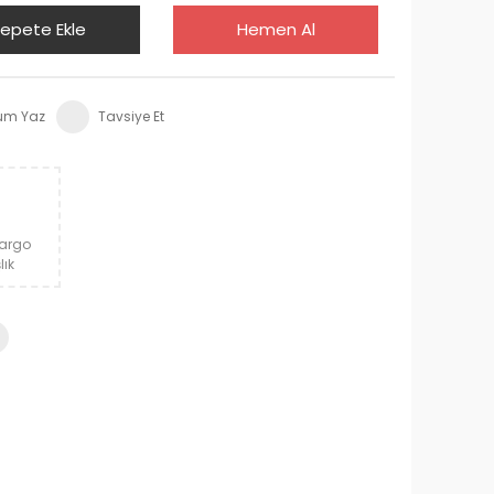
epete Ekle
Hemen Al
um Yaz
Tavsiye Et
Kargo
lık