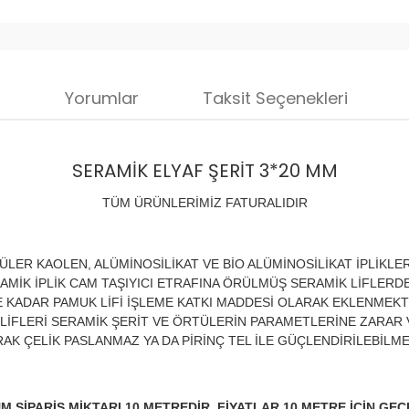
i
Yorumlar
Taksit Seçenekleri
SERAMİK ELYAF ŞERİT 3*20 MM
TÜM ÜRÜNLERİMİZ FATURALIDIR
ÜLER KAOLEN, ALÜMİNOSİLİKAT VE BİO ALÜMİNOSİLİKAT İPLİKLE
RAMİK İPLİK CAM TAŞIYICI ETRAFINA ÖRÜLMÜŞ SERAMİK LİFLERD
E KADAR PAMUK LİFİ İŞLEME KATKI MADDESİ OLARAK EKLENMEKT
 LİFLERİ SERAMİK ŞERİT VE ÖRTÜLERİN PARAMETLERİNE ZARAR
AK ÇELİK PASLANMAZ YA DA PİRİNÇ TEL İLE GÜÇLENDİRİLEBİLM
 SİPARİŞ MİKTARI 10 METREDİR. FİYATLAR 10 METRE İÇİN GEÇ