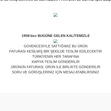
1958'den BUGÜNE GELEN KALİTEMİZLE
GÜVENCESİYLE SATTIĞIMIZ BU ÜRÜN
FATURASI KESİLMİŞ BİR ŞEKİLDE TESLİM EDİLECEKTİR
TÜRKİYENİN HER TARAFINA
KAPIYA TESLİM GÖNDERİLİR
ÜRÜNÜN FATURASI, ÜRÜN İLE BİRLİKTE GÖNDERİLİR
SORU VE GÖRÜŞLERİNİZ İÇİN MESAJ ATABİLİRSİNİZ
nda ve diğer konularda yetersiz gördüğünüz noktaları öneri formunu kulla
Bu ürüne ilk yorumu siz yapın!