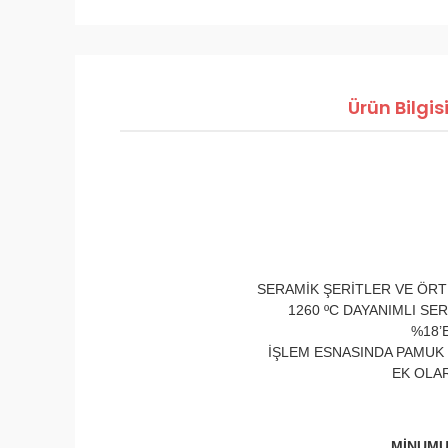
Ürün Bilgis
SERAMİK ŞERİTLER VE ÖRT
1260 ºC DAYANIMLI SE
%18’
İŞLEM ESNASINDA PAMUK
EK OLAR
MİNUMUM