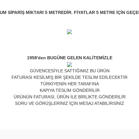
M SİPARİŞ MİKTARI 5 METREDİR. FİYATLAR 5 METRE İÇİN GEÇE
1958'den BUGÜNE GELEN KALİTEMİZLE
GÜVENCESİYLE SATTIĞIMIZ BU ÜRÜN
FATURASI KESİLMİŞ BİR ŞEKİLDE TESLİM EDİLECEKTİR
TÜRKİYENİN HER TARAFINA
KAPIYA TESLİM GÖNDERİLİR
ÜRÜNÜN FATURASI, ÜRÜN İLE BİRLİKTE GÖNDERİLİR
SORU VE GÖRÜŞLERİNİZ İÇİN MESAJ ATABİLİRSİNİZ
nda ve diğer konularda yetersiz gördüğünüz noktaları öneri formunu kulla