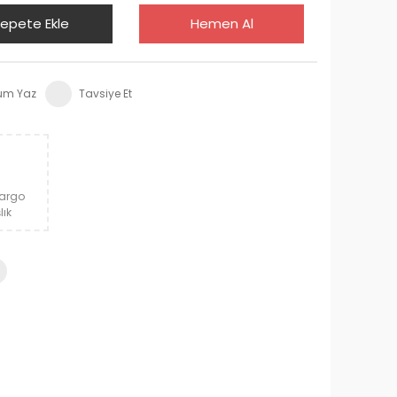
epete Ekle
Hemen Al
um Yaz
Tavsiye Et
Kargo
lık