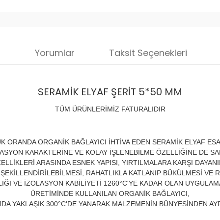
i
Yorumlar
Taksit Seçenekleri
SERAMİK ELYAF ŞERİT 5*50 MM
TÜM ÜRÜNLERİMİZ FATURALIDIR
K ORANDA ORGANİK BAĞLAYICI İHTİVA EDEN SERAMİK ELYAF ESA
SYON KARAKTERİNE VE KOLAY İŞLENEBİLME ÖZELLİĞİNE DE S
ELLİKLERİ ARASINDA ESNEK YAPISI, YIRTILMALARA KARŞI DAYANIK
ŞEKİLLENDİRİLEBİLMESİ, RAHATLIKLA KATLANIP BÜKÜLMESİ VE R
IĞI VE İZOLASYON KABİLİYETİ 1260°C'YE KADAR OLAN UYGUL
ÜRETİMİNDE KULLANILAN ORGANİK BAĞLAYICI,
MDA YAKLAŞIK 300°C'DE YANARAK MALZEMENİN BÜNYESİNDEN AY