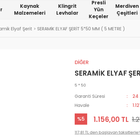
Presli
Kaynak
Klingrit
Merdiven
r
Yün
Malzemeleri
Levhalar
Çeşitleri
Keçeler
amik Elyaf Şerit
SERAMİK ELYAF ŞERİT 5*50 MM ( 5 METRE )
DİĞER
SERAMİK ELYAF ŞER
5 * 50
Garanti Süresi
24
Havale
1.1
1.156,00 TL
1.
%5
117,81 TL den başlayan taksitlerle!