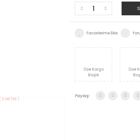
S
Yor
Özel Kargo
Özel 
Başlık
Baş
Paylaş: