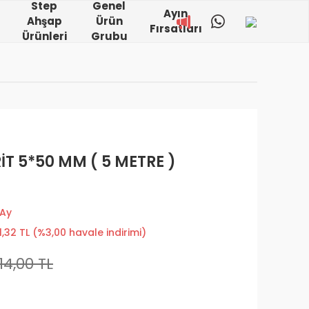
Step
Genel
Ayın
Ahşap
Ürün
Fırsatları
Ürünleri
Grubu
İT 5*50 MM ( 5 METRE )
 Ay
21,32 TL (%3,00 havale indirimi)
214,00 TL