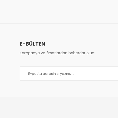
Ürün resmi kalitesiz, bozuk veya görüntülenemiy
Ürün açıklamasında eksik bilgiler bulunuyor.
Ürün bilgilerinde hatalar bulunuyor.
Ürün fiyatı diğer sitelerden daha pahalı.
Bu ürüne benzer farklı alternatifler olmalı.
E-BÜLTEN
Kampanya ve fırsatlardan haberdar olun!