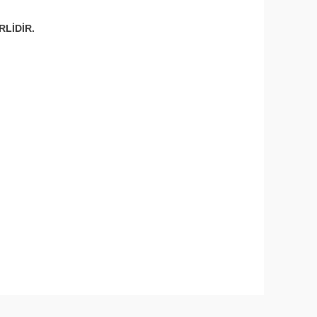
RLİDİR.
narak tarafımıza iletebilirsiniz.