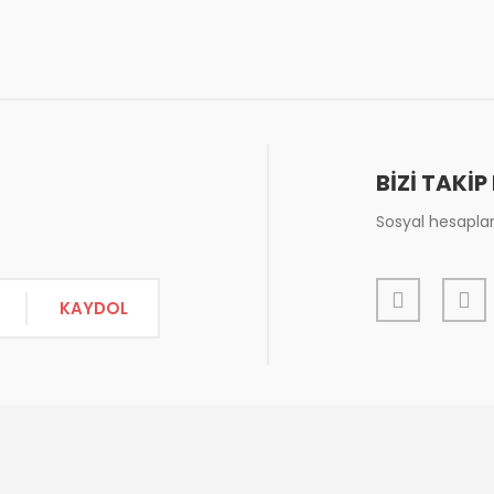
Bu ürüne ilk yorumu siz yapın!
or.
Yorum Yaz
BİZİ TAKİP
Sosyal hesapları
KAYDOL
Gönder