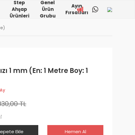
Step
Genel
Ayın
Ahşap
Ürün
Fırsatları
Ürünleri
Grubu
re)
zı 1 mm (En: 1 Metre Boy: 1
 Ay
830,00 TL
!
epete Ekle
Hemen Al