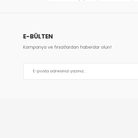
Ürün fiyatı diğer sitelerden daha pahalı.
Bu ürüne benzer farklı alternatifler olmalı.
E-BÜLTEN
Kampanya ve fırsatlardan haberdar olun!