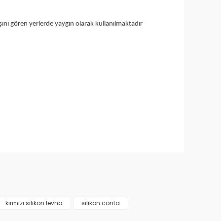
ışını gören yerlerde yaygın olarak kullanılmaktadır
narak tarafımıza iletebilirsiniz.
kırmızı silikon levha
silikon conta