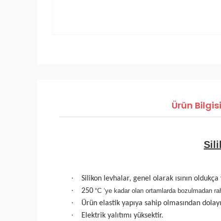
Ürün Bilgis
Sil
·
Silikon levhalar, genel olarak ısının oldukç
·
250
°C ‘ye kadar olan ortamlarda bozulmadan raha
·
Ürün elastik yapıya sahip olmasından dolayı
·
Elektrik yalıtımı yüksektir.