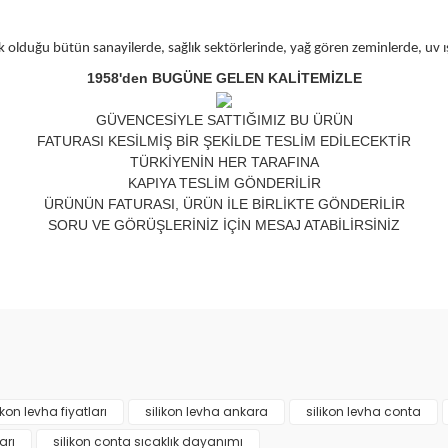
ksek olduğu bütün sanayilerde, sağlık sektörlerinde, yağ gören zeminlerde, uv 
1958'den BUGÜNE GELEN KALİTEMİZLE
GÜVENCESİYLE SATTIĞIMIZ BU ÜRÜN
FATURASI KESİLMİŞ BİR ŞEKİLDE TESLİM EDİLECEKTİR
TÜRKİYENİN HER TARAFINA
KAPIYA TESLİM GÖNDERİLİR
ÜRÜNÜN FATURASI, ÜRÜN İLE BİRLİKTE GÖNDERİLİR
SORU VE GÖRÜŞLERİNİZ İÇİN MESAJ ATABİLİRSİNİZ
nda ve diğer konularda yetersiz gördüğünüz noktaları öneri formunu kulla
Bu ürüne ilk yorumu siz yapın!
or.
Yorum Yaz
ikon levha fiyatları
silikon levha ankara
silikon levha conta
arı
silikon conta sıcaklık dayanımı