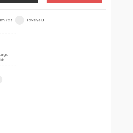
um Yaz
Tavsiye Et
Kargo
lık