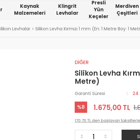
Presli
Kaynak
Klingrit
Merdiven
r
Yün
Malzemeleri
Levhalar
Çeşitleri
Keçeler
Silikon Levhalar
Silikon Levha Kırmızı 1 mm (En: 1 Metre Boy: 1 Met
DİĞER
Silikon Levha Kırmı
Metre)
Garanti Süresi
24
1.675,00 TL
1.
%8
170,70 TL den başlayan taksitlerle
S