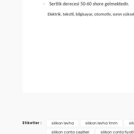
·
Sertlik derecesi 50-60 shore gelmektedir.
Elektrik, tekstil, bilgisayar, otomotiv, ısının yü
Bu ürünün fiyat bilgisi, resim, ürün açıklamaları
Görüş ve önerileriniz için teşekkür ederiz.
Ürün resmi kalitesiz, bozuk veya görüntülenemiy
Etiketler :
silikon levha
silikon levha 1mm
sil
Ürün açıklamasında eksik bilgiler bulunuyor.
silikon conta çeşitleri
silikon conta fiyatl
Ürün bilgilerinde hatalar bulunuyor.