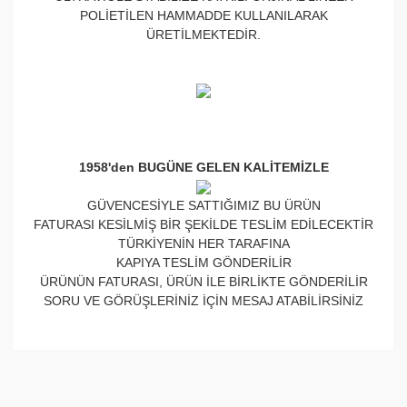
POLİETİLEN HAMMADDE KULLANILARAK
ÜRETİLMEKTEDİR.
1958'den BUGÜNE GELEN KALİTEMİZLE
GÜVENCESİYLE SATTIĞIMIZ BU ÜRÜN
FATURASI KESİLMİŞ BİR ŞEKİLDE TESLİM EDİLECEKTİR
TÜRKİYENİN HER TARAFINA
KAPIYA TESLİM GÖNDERİLİR
ÜRÜNÜN FATURASI, ÜRÜN İLE BİRLİKTE GÖNDERİLİR
SORU VE GÖRÜŞLERİNİZ İÇİN MESAJ ATABİLİRSİNİZ
Bu ürünün fiyat bilgisi, resim, ürün açıklamalarında ve
diğer konularda yetersiz gördüğünüz noktaları öneri
Bu ürüne ilk yorumu siz yapın!
formunu kullanarak tarafımıza iletebilirsiniz.