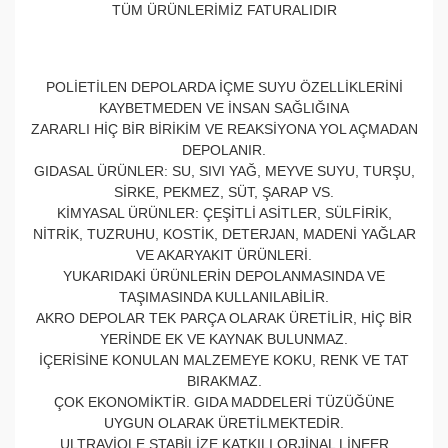
TÜM ÜRÜNLERİMİZ FATURALIDIR
POLİETİLEN DEPOLARDA İÇME SUYU ÖZELLİKLERİNİ
KAYBETMEDEN VE İNSAN SAĞLIĞINA
ZARARLI HİÇ BİR BİRİKİM VE REAKSİYONA YOL AÇMADAN
DEPOLANIR.
GIDASAL ÜRÜNLER: SU, SIVI YAĞ, MEYVE SUYU, TURŞU,
SİRKE, PEKMEZ, SÜT, ŞARAP VS.
KİMYASAL ÜRÜNLER: ÇEŞİTLİ ASİTLER, SÜLFİRİK,
NİTRİK, TUZRUHU, KOSTİK, DETERJAN, MADENİ YAĞLAR
VE AKARYAKIT ÜRÜNLERİ.
YUKARIDAKİ ÜRÜNLERİN DEPOLANMASINDA VE
TAŞIMASINDA KULLANILABİLİR.
AKRO DEPOLAR TEK PARÇA OLARAK ÜRETİLİR, HİÇ BİR
YERİNDE EK VE KAYNAK BULUNMAZ.
İÇERİSİNE KONULAN MALZEMEYE KOKU, RENK VE TAT
BIRAKMAZ.
ÇOK EKONOMİKTİR. GIDA MADDELERİ TÜZÜĞÜNE
UYGUN OLARAK ÜRETİLMEKTEDİR.
ULTRAVİOLE STABİLİZE KATKILI ORJİNAL LİNEER