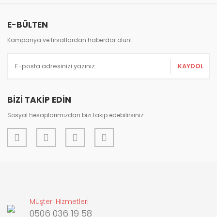
Görüş ve önerileriniz için teşekkür ederiz.
Yorum Yaz
E-BÜLTEN
Ürün resmi kalitesiz, bozuk veya görüntülenemiyor.
Ürün açıklamasında eksik bilgiler bulunuyor.
Kampanya ve fırsatlardan haberdar olun!
Ürün bilgilerinde hatalar bulunuyor.
KAYDOL
Ürün fiyatı diğer sitelerden daha pahalı.
Bu ürüne benzer farklı alternatifler olmalı.
BİZİ TAKİP EDİN
Sosyal hesaplarımızdan bizi takip edebilirsiniz.
Gönder
Müşteri Hizmetleri
0506 036 19 58