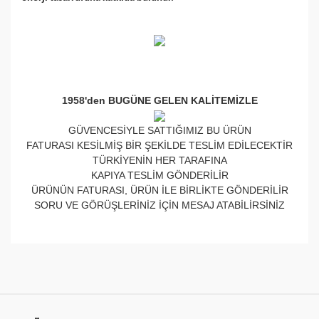
1958'den BUGÜNE GELEN KALİTEMİZLE
GÜVENCESİYLE SATTIĞIMIZ BU ÜRÜN
FATURASI KESİLMİŞ BİR ŞEKİLDE TESLİM EDİLECEKTİR
TÜRKİYENİN HER TARAFINA
KAPIYA TESLİM GÖNDERİLİR
ÜRÜNÜN FATURASI, ÜRÜN İLE BİRLİKTE GÖNDERİLİR
SORU VE GÖRÜŞLERİNİZ İÇİN MESAJ ATABİLİRSİNİZ
Bu ürünün fiyat bilgisi, resim, ürün açıklamalarında ve
diğer konularda yetersiz gördüğünüz noktaları öneri
Bu ürüne ilk yorumu siz yapın!
formunu kullanarak tarafımıza iletebilirsiniz.
Görüş ve önerileriniz için teşekkür ederiz.
Yorum Yaz