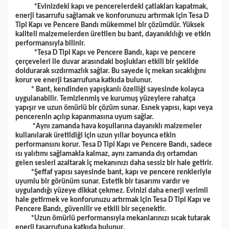
*Evinizdeki kapı ve pencerelerdeki çatlakları kapatmak,
enerji tasarrufu sağlamak ve konforunuzu artırmak için Tesa D
Tipi Kapı ve Pencere Bandı mükemmel bir çözümdür. Yüksek
kaliteli malzemelerden üretilen bu bant, dayanıklılığı ve etkin
performansıyla bilinir.
*Tesa D Tipi Kapı ve Pencere Bandı, kapı ve pencere
çerçeveleri ile duvar arasındaki boşlukları etkili bir şekilde
doldurarak sızdırmazlık sağlar. Bu sayede iç mekan sıcaklığını
korur ve enerji tasarrufuna katkıda bulunur.
* Bant, kendinden yapışkanlı özelliği sayesinde kolayca
uygulanabilir. Temizlenmiş ve kurumuş yüzeylere rahatça
yapışır ve uzun ömürlü bir çözüm sunar. Esnek yapısı, kapı veya
pencerenin açılıp kapanmasına uyum sağlar.
*Aynı zamanda hava koşullarına dayanıklı malzemeler
kullanılarak üretildiği için uzun yıllar boyunca etkin
performansını korur. Tesa D Tipi Kapı ve Pencere Bandı, sadece
ısı yalıtımı sağlamakla kalmaz, aynı zamanda dış ortamdan
gelen sesleri azaltarak iç mekanınızı daha sessiz bir hale getirir.
*Şeffaf yapısı sayesinde bant, kapı ve pencere renkleriyle
uyumlu bir görünüm sunar. Estetik bir tasarımı vardır ve
uygulandığı yüzeye dikkat çekmez. Evinizi daha enerji verimli
hale getirmek ve konforunuzu artırmak için Tesa D Tipi Kapı ve
Pencere Bandı, güvenilir ve etkili bir seçenektir.
*Uzun ömürlü performansıyla mekanlarınızı sıcak tutarak
enerji tasarrufuna katkıda bulunur.