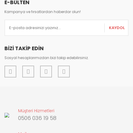
E-BÜLTEN
Ürün resmi kalitesiz, bozuk veya görüntülenemiyor.
Ürün açıklamasında eksik bilgiler bulunuyor.
Kampanya ve fırsatlardan haberdar olun!
Ürün bilgilerinde hatalar bulunuyor.
KAYDOL
Ürün fiyatı diğer sitelerden daha pahalı.
Bu ürüne benzer farklı alternatifler olmalı.
BİZİ TAKİP EDİN
Sosyal hesaplarımızdan bizi takip edebilirsiniz.
Gönder
Müşteri Hizmetleri
0506 036 19 58