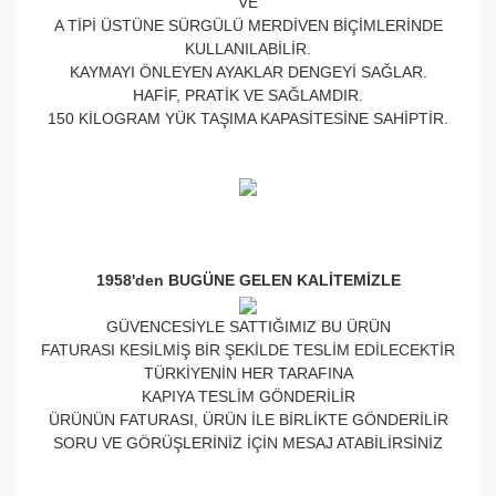
VE
A TİPİ ÜSTÜNE SÜRGÜLÜ MERDİVEN BİÇİMLERİNDE
KULLANILABİLİR.
KAYMAYI ÖNLEYEN AYAKLAR DENGEYİ SAĞLAR.
HAFİF, PRATİK VE SAĞLAMDIR.
150 KİLOGRAM YÜK TAŞIMA KAPASİTESİNE SAHİPTİR.
1958'den BUGÜNE GELEN KALİTEMİZLE
GÜVENCESİYLE SATTIĞIMIZ BU ÜRÜN
FATURASI KESİLMİŞ BİR ŞEKİLDE TESLİM EDİLECEKTİR
TÜRKİYENİN HER TARAFINA
KAPIYA TESLİM GÖNDERİLİR
ÜRÜNÜN FATURASI, ÜRÜN İLE BİRLİKTE GÖNDERİLİR
SORU VE GÖRÜŞLERİNİZ İÇİN MESAJ ATABİLİRSİNİZ