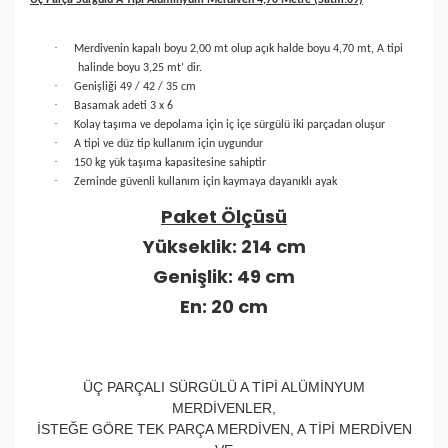
Üç Parça Sürgülü A Tipi Alüminyum Merdiven 4,70 Metre (Satm.09)
·
Merdivenin kapalı boyu 2,00 mt olup açık halde boyu 4,70 mt, A tipi
halinde boyu 3,25 mt’ dir.
·
Genişliği 49 / 42 / 35 cm
·
Basamak adeti 3 x 6
·
Kolay taşıma ve depolama için iç içe sürgülü iki parçadan oluşur
·
A tipi ve düz tip kullanım için uygundur
·
150 kg yük taşıma kapasitesine sahiptir
·
Zeminde güvenli kullanım için kaymaya dayanıklı ayak
Paket Ölçüsü
Yükseklik: 214 cm
Genişlik: 49 cm
En: 20 cm
ÜÇ PARÇALI SÜRGÜLÜ A TİPİ ALÜMİNYUM
MERDİVENLER,
İSTEĞE GÖRE TEK PARÇA MERDİVEN, A TİPİ MERDİVEN