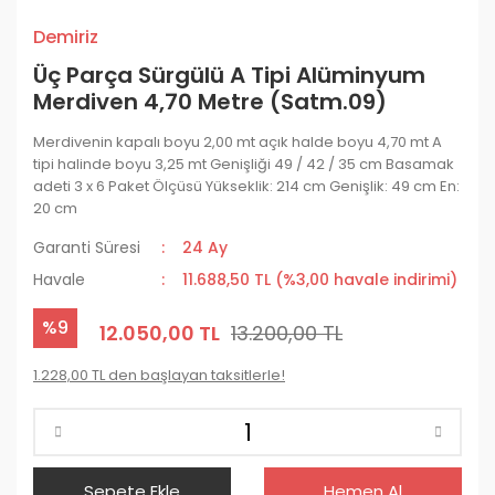
Demiriz
Üç Parça Sürgülü A Tipi Alüminyum
Merdiven 4,70 Metre (Satm.09)
Merdivenin kapalı boyu 2,00 mt açık halde boyu 4,70 mt A
tipi halinde boyu 3,25 mt Genişliği 49 / 42 / 35 cm Basamak
adeti 3 x 6 Paket Ölçüsü Yükseklik: 214 cm Genişlik: 49 cm En:
20 cm
Garanti Süresi
24 Ay
Havale
11.688,50 TL (%3,00 havale indirimi)
%9
12.050,00 TL
13.200,00 TL
1.228,00 TL den başlayan taksitlerle!
Sepete Ekle
Hemen Al