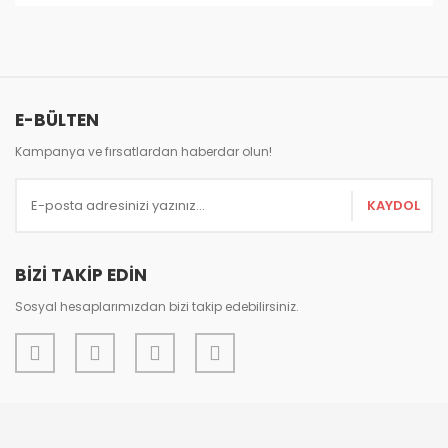
Bu ürünün fiyat bilgisi, resim, ürün açıklamalarında ve
diğer konularda yetersiz gördüğünüz noktaları öneri
Bu ürüne ilk yorumu siz yapın!
formunu kullanarak tarafımıza iletebilirsiniz.
Görüş ve önerileriniz için teşekkür ederiz.
Yorum Yaz
E-BÜLTEN
Ürün resmi kalitesiz, bozuk veya görüntülenemiyor.
Ürün açıklamasında eksik bilgiler bulunuyor.
Kampanya ve fırsatlardan haberdar olun!
Ürün bilgilerinde hatalar bulunuyor.
KAYDOL
Ürün fiyatı diğer sitelerden daha pahalı.
Bu ürüne benzer farklı alternatifler olmalı.
BİZİ TAKİP EDİN
Sosyal hesaplarımızdan bizi takip edebilirsiniz.
Gönder