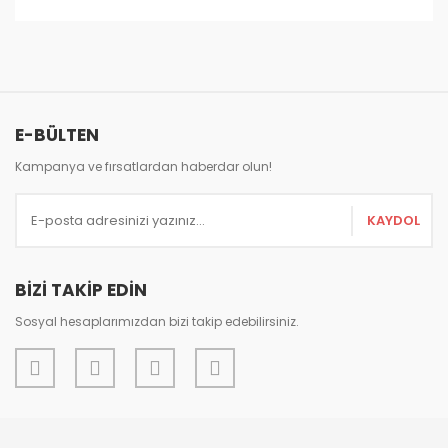
Bu ürünün fiyat bilgisi, resim, ürün açıklamalarında ve
diğer konularda yetersiz gördüğünüz noktaları öneri
Bu ürüne ilk yorumu siz yapın!
formunu kullanarak tarafımıza iletebilirsiniz.
Görüş ve önerileriniz için teşekkür ederiz.
Yorum Yaz
E-BÜLTEN
Ürün resmi kalitesiz, bozuk veya görüntülenemiyor.
Ürün açıklamasında eksik bilgiler bulunuyor.
Kampanya ve fırsatlardan haberdar olun!
Ürün bilgilerinde hatalar bulunuyor.
KAYDOL
Ürün fiyatı diğer sitelerden daha pahalı.
Bu ürüne benzer farklı alternatifler olmalı.
BİZİ TAKİP EDİN
Sosyal hesaplarımızdan bizi takip edebilirsiniz.
Gönder