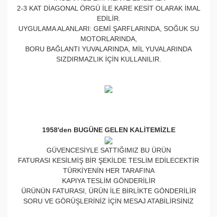
2-3 KAT DİAGONAL ÖRGÜ İLE KARE KESİT OLARAK İMAL
EDİLİR.
UYGULAMA ALANLARI: GEMİ ŞARFLARINDA, SOĞUK SU
MOTORLARINDA,
BORU BAĞLANTI YUVALARINDA, MİL YUVALARINDA
SIZDIRMAZLIK İÇİN KULLANILIR.
1958'den BUGÜNE GELEN KALİTEMİZLE
GÜVENCESİYLE SATTIĞIMIZ BU ÜRÜN
FATURASI KESİLMİŞ BİR ŞEKİLDE TESLİM EDİLECEKTİR
TÜRKİYENİN HER TARAFINA
KAPIYA TESLİM GÖNDERİLİR
ÜRÜNÜN FATURASI, ÜRÜN İLE BİRLİKTE GÖNDERİLİR
SORU VE GÖRÜŞLERİNİZ İÇİN MESAJ ATABİLİRSİNİZ