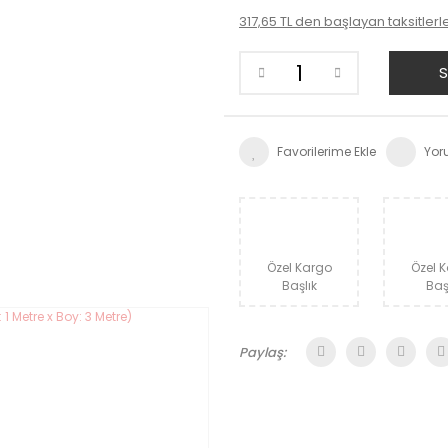
317,65 TL den başlayan taksitlerl
S
Yor
Özel Kargo
Özel 
Başlık
Baş
Paylaş: