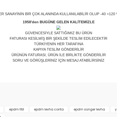
R SANAYİNİN BİR ÇOK ALANINDA KULLANILABİLİR OLUP -40 +120 º
1958'den BUGÜNE GELEN KALİTEMİZLE
GÜVENCESİYLE SATTIĞIMIZ BU ÜRÜN
FATURASI KESİLMİŞ BİR ŞEKİLDE TESLİM EDİLECEKTİR
TÜRKİYENİN HER TARAFINA
KAPIYA TESLİM GÖNDERİLİR
ÜRÜNÜN FATURASI, ÜRÜN İLE BİRLİKTE GÖNDERİLİR
SORU VE GÖRÜŞLERİNİZ İÇİN MESAJ ATABİLİRSİNİZ
nda ve diğer konularda yetersiz gördüğünüz noktaları öneri formunu kulla
Bu ürüne ilk yorumu siz yapın!
or.
Yorum Yaz
epdm fitil
epdm levha conta
epdm sünger levha
y