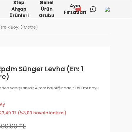
Step
Genel
Ayın
Ahşap
Ürün
Fırsatları
Ürünleri
Grubu
re x Boy: 3 Metre)
Epdm Sünger Levha (En: 1
re)
den yapışkanlıdır 4 mm kalınlığındadır Eni 1 mt boyu
 Ay
23,49 TL (%3,00 havale indirimi)
400,00 TL