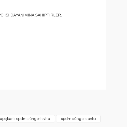
C ISI DAYANIMINA SAHİPTİRLER.
narak tarafımıza iletebilirsiniz.
apışkanlı epdm sünger levha
epdm sünger conta