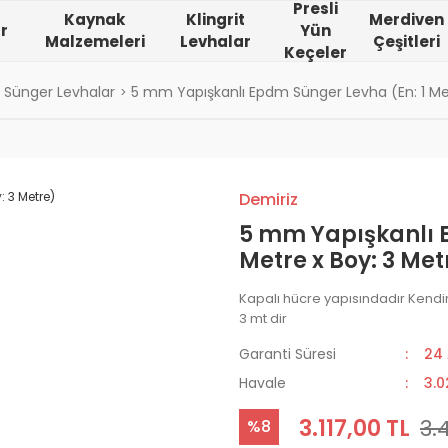
Presli
Kaynak
Klingrit
Merdiven
r
Yün
Malzemeleri
Levhalar
Çeşitleri
Keçeler
Sünger Levhalar
5 mm Yapışkanlı Epdm Sünger Levha (En: 1 Met
Demiriz
5 mm Yapışkanlı 
Metre x Boy: 3 Met
Kapalı hücre yapısındadır Kendin
3 mt dir
Garanti Süresi
24
Havale
3.0
3.117,00 TL
3.
%8