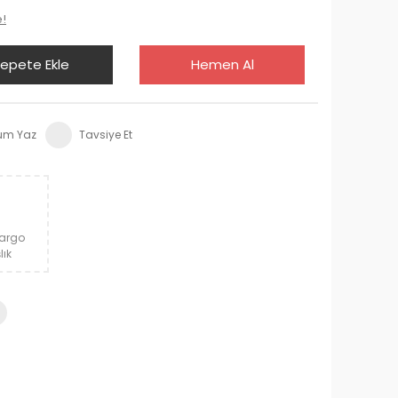
e!
epete Ekle
Hemen Al
um Yaz
Tavsiye Et
Kargo
lık