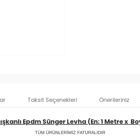
ar
Taksit Seçenekleri
Önerileriniz
şkanlı Epdm Sünger Levha (En: 1 Metre x Boy
TÜM ÜRÜNLERİMİZ FATURALIDIR