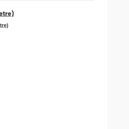
etre)
tre)