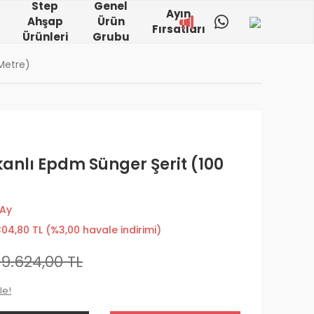
Step
Genel
Ayın
Ahşap
Ürün
Fırsatları
Ürünleri
Grubu
 Metre)
kanlı Epdm Sünger Şerit (100
 Ay
304,80 TL (%3,00 havale indirimi)
19.624,00 TL
le!