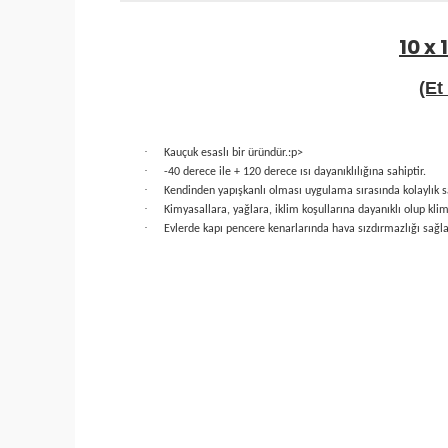
10 x
(Et
·
Kauçuk esaslı bir üründür.
:p>
·
-40 derece ile + 120 derece ısı dayanıklılığına sahiptir.
·
Kendinden yapışkanlı olması uygulama sırasında kolaylık s
·
Kimyasallara, yağlara, iklim koşullarına dayanıklı olup kli
·
Evlerde kapı pencere kenarlarında hava sızdırmazlığı sağla