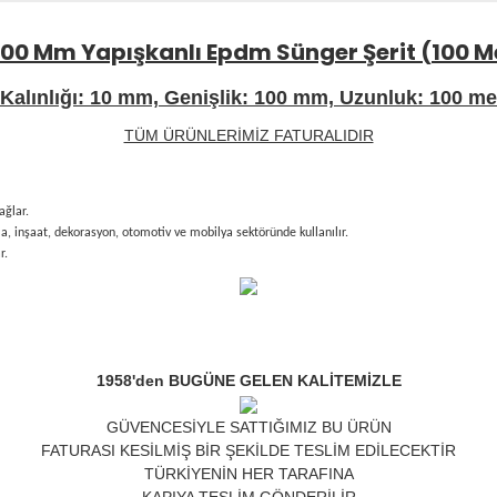
 100 Mm Yapışkanlı Epdm Sünger Şerit (100 M
 Kalınlığı: 10 mm, Genişlik: 100 mm, Uzunluk: 100 me
TÜM ÜRÜNLERİMİZ FATURALIDIR
ağlar.
ma, inşaat, dekorasyon, otomotiv ve mobilya sektöründe kullanılır.
r.
1958'den BUGÜNE GELEN KALİTEMİZLE
GÜVENCESİYLE SATTIĞIMIZ BU ÜRÜN
FATURASI KESİLMİŞ BİR ŞEKİLDE TESLİM EDİLECEKTİR
TÜRKİYENİN HER TARAFINA
KAPIYA TESLİM GÖNDERİLİR