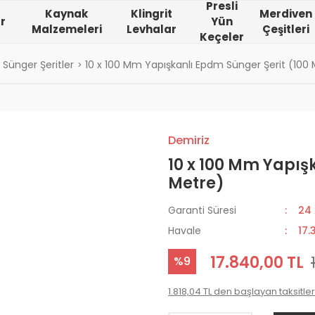
Presli
Kaynak
Klingrit
Merdiven
r
Yün
Malzemeleri
Levhalar
Çeşitleri
Keçeler
Sünger Şeritler
10 x 100 Mm Yapışkanlı Epdm Sünger Şerit (100
Demiriz
10 x 100 Mm Yapış
Metre)
Garanti Süresi
24
Havale
17.
17.840,00 TL
%9
1.818,04 TL den başlayan taksitler