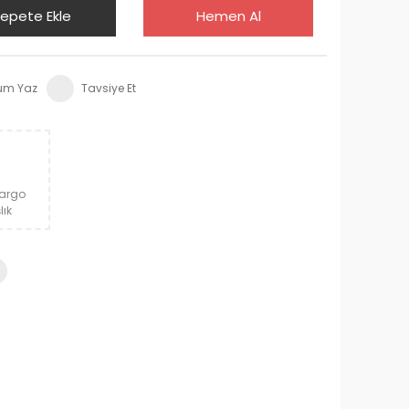
epete Ekle
Hemen Al
um Yaz
Tavsiye Et
Kargo
lık