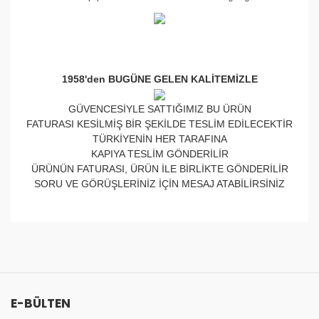
1958'den BUGÜNE GELEN KALİTEMİZLE
GÜVENCESİYLE SATTIĞIMIZ BU ÜRÜN
FATURASI KESİLMİŞ BİR ŞEKİLDE TESLİM EDİLECEKTİR
TÜRKİYENİN HER TARAFINA
KAPIYA TESLİM GÖNDERİLİR
ÜRÜNÜN FATURASI, ÜRÜN İLE BİRLİKTE GÖNDERİLİR
SORU VE GÖRÜŞLERİNİZ İÇİN MESAJ ATABİLİRSİNİZ
Bu ürünün fiyat bilgisi, resim, ürün açıklamalarında ve
diğer konularda yetersiz gördüğünüz noktaları öneri
Bu ürüne ilk yorumu siz yapın!
formunu kullanarak tarafımıza iletebilirsiniz.
Görüş ve önerileriniz için teşekkür ederiz.
Yorum Yaz
E-BÜLTEN
Ürün resmi kalitesiz, bozuk veya görüntülenemiyor.