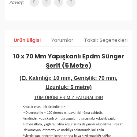
Paylaş:
Ürün Bilgisi
Yorumlar
Taksit Seçenekleri
10 x 70 Mm Yapışkanlı Epdm Sünger
Şerit (5 Metre)
(Et Kalınlığı: 10 mm, Genişlik: 70 mm,
Uzunluk: 5 metre)
TÜM ÜRÜNLERİMİZ FATURALIDIR
·
Kauçuk esaslı bir üründür.
:p>
·
-40 derece ile + 120 derece ısı dayanıklılığına sahiptir.
·
Kendinden yapışkanlı olması uygulama sırasında kolaylık sağlar.
·
Kimyasallara, yağlara, iklim koşullarına dayanıklı olup klima, inşaat,
dekorasyon, otomotiv ve mobilya sektöründe kullanılır.
·
Evlerde kapı pencere kenarlarında hava sızdırmazlığı sağlar.