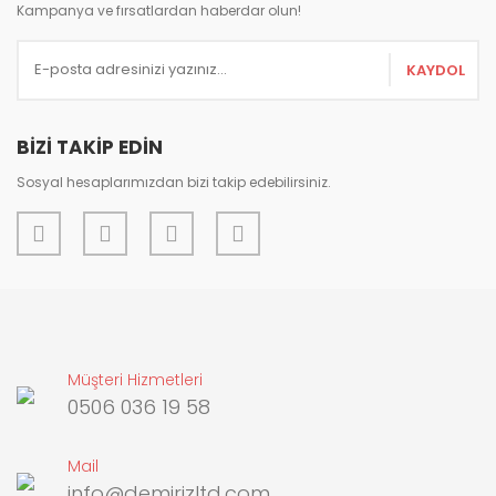
Ürün açıklamasında eksik bilgiler bulunuyor.
Kampanya ve fırsatlardan haberdar olun!
Ürün bilgilerinde hatalar bulunuyor.
KAYDOL
Ürün fiyatı diğer sitelerden daha pahalı.
Bu ürüne benzer farklı alternatifler olmalı.
BİZİ TAKİP EDİN
Sosyal hesaplarımızdan bizi takip edebilirsiniz.
Gönder
Müşteri Hizmetleri
0506 036 19 58
Mail
info@demirizltd.com