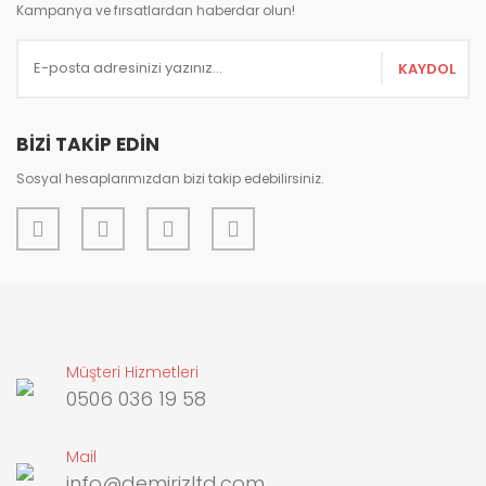
Ürün açıklamasında eksik bilgiler bulunuyor.
Kampanya ve fırsatlardan haberdar olun!
Ürün bilgilerinde hatalar bulunuyor.
KAYDOL
Ürün fiyatı diğer sitelerden daha pahalı.
Bu ürüne benzer farklı alternatifler olmalı.
BİZİ TAKİP EDİN
Sosyal hesaplarımızdan bizi takip edebilirsiniz.
Gönder
Müşteri Hizmetleri
0506 036 19 58
Mail
info@demirizltd.com