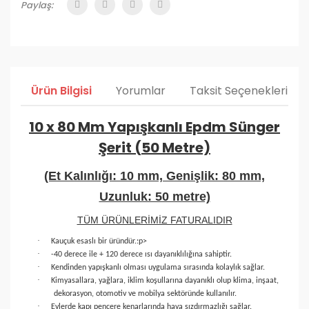
Paylaş:
Ürün Bilgisi
Yorumlar
Taksit Seçenekleri
10 x 80 Mm Yapışkanlı Epdm Sünger
Şerit (50 Metre)
(Et Kalınlığı: 10 mm, Genişlik: 80 mm,
Uzunluk: 50 metre)
TÜM ÜRÜNLERİMİZ FATURALIDIR
·
Kauçuk esaslı bir üründür.
:p>
·
-40 derece ile + 120 derece ısı dayanıklılığına sahiptir.
·
Kendinden yapışkanlı olması uygulama sırasında kolaylık sağlar.
·
Kimyasallara, yağlara, iklim koşullarına dayanıklı olup klima, inşaat,
dekorasyon, otomotiv ve mobilya sektöründe kullanılır.
·
Evlerde kapı pencere kenarlarında hava sızdırmazlığı sağlar.