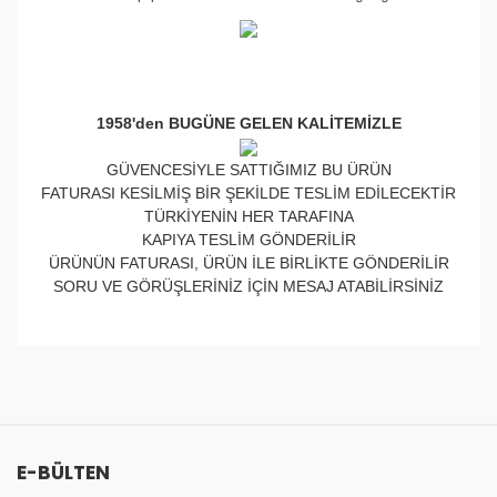
1958'den BUGÜNE GELEN KALİTEMİZLE
GÜVENCESİYLE SATTIĞIMIZ BU ÜRÜN
FATURASI KESİLMİŞ BİR ŞEKİLDE TESLİM EDİLECEKTİR
TÜRKİYENİN HER TARAFINA
KAPIYA TESLİM GÖNDERİLİR
ÜRÜNÜN FATURASI, ÜRÜN İLE BİRLİKTE GÖNDERİLİR
SORU VE GÖRÜŞLERİNİZ İÇİN MESAJ ATABİLİRSİNİZ
Bu ürünün fiyat bilgisi, resim, ürün açıklamalarında ve
diğer konularda yetersiz gördüğünüz noktaları öneri
Bu ürüne ilk yorumu siz yapın!
formunu kullanarak tarafımıza iletebilirsiniz.
Görüş ve önerileriniz için teşekkür ederiz.
Yorum Yaz
E-BÜLTEN
Ürün resmi kalitesiz, bozuk veya görüntülenemiyor.