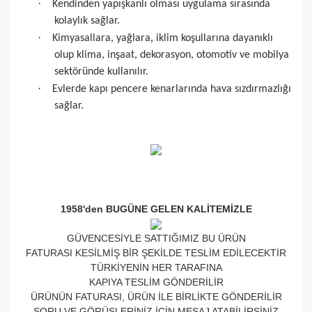
·
Kendinden yapışkanlı olması uygulama sırasında
kolaylık sağlar.
·
Kimyasallara, yağlara, iklim koşullarına dayanıklı
olup klima, inşaat, dekorasyon, otomotiv ve mobilya
sektöründe kullanılır.
·
Evlerde kapı pencere kenarlarında hava sızdırmazlığı
sağlar.
1958'den BUGÜNE GELEN KALİTEMİZLE
GÜVENCESİYLE SATTIĞIMIZ BU ÜRÜN
FATURASI KESİLMİŞ BİR ŞEKİLDE TESLİM EDİLECEKTİR
TÜRKİYENİN HER TARAFINA
KAPIYA TESLİM GÖNDERİLİR
ÜRÜNÜN FATURASI, ÜRÜN İLE BİRLİKTE GÖNDERİLİR
SORU VE GÖRÜŞLERİNİZ İÇİN MESAJ ATABİLİRSİNİZ