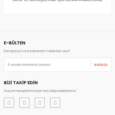
Bu ürünün fiyat bilgisi, resim, ürün açıklamalarında ve
diğer konularda yetersiz gördüğünüz noktaları öneri
Bu ürüne ilk yorumu siz yapın!
formunu kullanarak tarafımıza iletebilirsiniz.
Görüş ve önerileriniz için teşekkür ederiz.
Yorum Yaz
E-BÜLTEN
Ürün resmi kalitesiz, bozuk veya görüntülenemiyor.
Ürün açıklamasında eksik bilgiler bulunuyor.
Kampanya ve fırsatlardan haberdar olun!
Ürün bilgilerinde hatalar bulunuyor.
KAYDOL
Ürün fiyatı diğer sitelerden daha pahalı.
Bu ürüne benzer farklı alternatifler olmalı.
BİZİ TAKİP EDİN
Sosyal hesaplarımızdan bizi takip edebilirsiniz.
Gönder