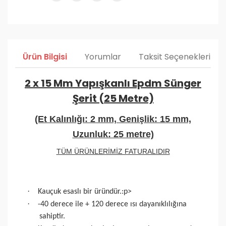
Ürün Bilgisi
Yorumlar
Taksit Seçenekleri
2 x 15 Mm Yapışkanlı Epdm Sünger
Şerit (25 Metre)
(Et Kalınlığı: 2 mm, Genişlik: 15 mm,
Uzunluk: 25 metre)
TÜM ÜRÜNLERİMİZ FATURALIDIR
·
Kauçuk esaslı bir üründür.
:p>
·
-40 derece ile + 120 derece ısı dayanıklılığına
sahiptir.