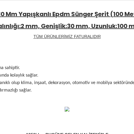
 30 Mm Yapışkanlı Epdm Sünger Şerit (100 Me
alınlığı:2 mm, Genişlik:30 mm, Uzunluk:100 
TÜM ÜRÜNLERİMİZ FATURALIDIR
a sahiptir.
nda kolaylık sağlar.
anıklı olup klima, inşaat, dekorasyon, otomotiv ve mobilya sektöründe 
ırmazlığı sağlar.