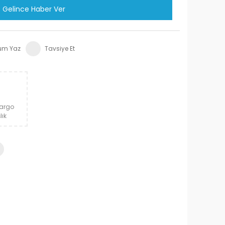
Gelince Haber Ver
um Yaz
Tavsiye Et
Kargo
lık