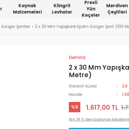
Presli
Kaynak
Klingrit
Merdiven
r
Yün
Malzemeleri
Levhalar
Çeşitleri
Keçeler
Sünger Şeritler
2 x 30 Mm Yapışkanlı Epdm Sünger Şerit (100 M
Demiriz
2 x 30 Mm Yapışka
Metre)
Garanti Süresi
24
Havale
1.5
1.617,00 TL
1.
%9
164,79 TL den başlayan taksitlerl