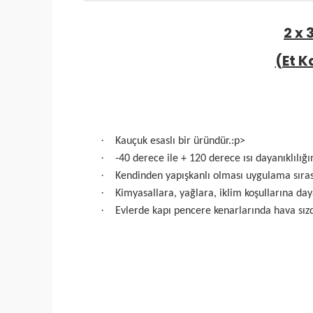
2 x
(Et K
·
Kauçuk esaslı bir üründür.
:p>
·
-40 derece ile + 120 derece ısı dayanıklılığın
·
Kendinden yapışkanlı olması uygulama sırası
·
Kimyasallara, yağlara, iklim koşullarına day
·
Evlerde kapı pencere kenarlarında hava sızd