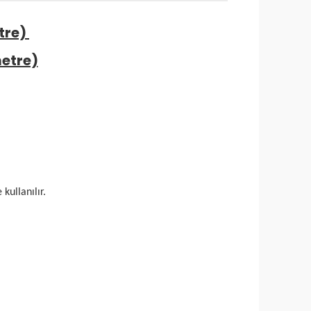
tre)
metre)
kullanılır.