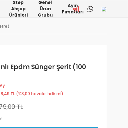
Step
Genel
Ayın
Ahşap
Ürün
Fırsatları
Ürünleri
Grubu
etre)
nlı Epdm Sünger Şerit (100
 Ay
68,49 TL (%3,00 havale indirimi)
779,00 TL
e!