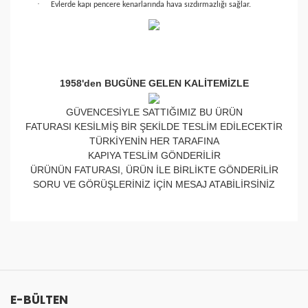
·
Evlerde kapı pencere kenarlarında hava sızdırmazlığı sağlar.
1958'den BUGÜNE GELEN KALİTEMİZLE
GÜVENCESİYLE SATTIĞIMIZ BU ÜRÜN
FATURASI KESİLMİŞ BİR ŞEKİLDE TESLİM EDİLECEKTİR
TÜRKİYENİN HER TARAFINA
KAPIYA TESLİM GÖNDERİLİR
ÜRÜNÜN FATURASI, ÜRÜN İLE BİRLİKTE GÖNDERİLİR
SORU VE GÖRÜŞLERİNİZ İÇİN MESAJ ATABİLİRSİNİZ
Bu ürünün fiyat bilgisi, resim, ürün açıklamalarında ve
diğer konularda yetersiz gördüğünüz noktaları öneri
Bu ürüne ilk yorumu siz yapın!
formunu kullanarak tarafımıza iletebilirsiniz.
Görüş ve önerileriniz için teşekkür ederiz.
Yorum Yaz
E-BÜLTEN
Ürün resmi kalitesiz, bozuk veya görüntülenemiyor.