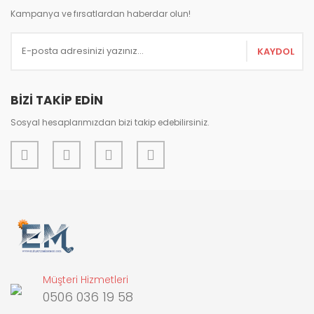
Ürün açıklamasında eksik bilgiler bulunuyor.
Kampanya ve fırsatlardan haberdar olun!
Ürün bilgilerinde hatalar bulunuyor.
KAYDOL
Ürün fiyatı diğer sitelerden daha pahalı.
Bu ürüne benzer farklı alternatifler olmalı.
BİZİ TAKİP EDİN
Sosyal hesaplarımızdan bizi takip edebilirsiniz.
Gönder
Müşteri Hizmetleri
0506 036 19 58