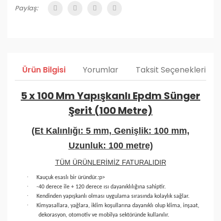
Paylaş:
Ürün Bilgisi
Yorumlar
Taksit Seçenekleri
5 x 100 Mm Yapışkanlı Epdm Sünger
Şerit (100 Metre)
(Et Kalınlığı: 5 mm, Genişlik: 100 mm,
Uzunluk: 100 metre)
TÜM ÜRÜNLERİMİZ FATURALIDIR
·
Kauçuk esaslı bir üründür.
:p>
·
-40 derece ile + 120 derece ısı dayanıklılığına sahiptir.
·
Kendinden yapışkanlı olması uygulama sırasında kolaylık sağlar.
·
Kimyasallara, yağlara, iklim koşullarına dayanıklı olup klima, inşaat,
dekorasyon, otomotiv ve mobilya sektöründe kullanılır.