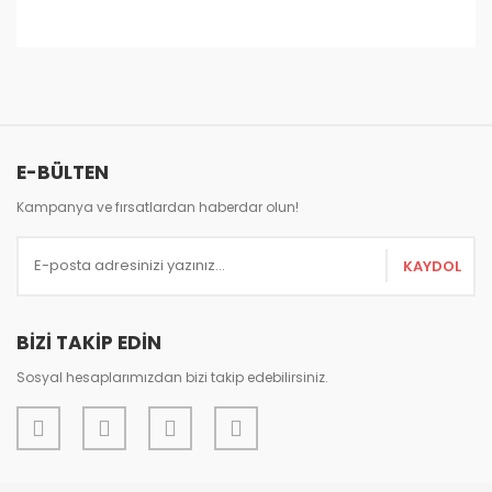
Bu ürünün fiyat bilgisi, resim, ürün açıklamalarında ve
diğer konularda yetersiz gördüğünüz noktaları öneri
Bu ürüne ilk yorumu siz yapın!
formunu kullanarak tarafımıza iletebilirsiniz.
Görüş ve önerileriniz için teşekkür ederiz.
Yorum Yaz
E-BÜLTEN
Ürün resmi kalitesiz, bozuk veya görüntülenemiyor.
Ürün açıklamasında eksik bilgiler bulunuyor.
Kampanya ve fırsatlardan haberdar olun!
Ürün bilgilerinde hatalar bulunuyor.
KAYDOL
Ürün fiyatı diğer sitelerden daha pahalı.
Bu ürüne benzer farklı alternatifler olmalı.
BİZİ TAKİP EDİN
Sosyal hesaplarımızdan bizi takip edebilirsiniz.
Gönder