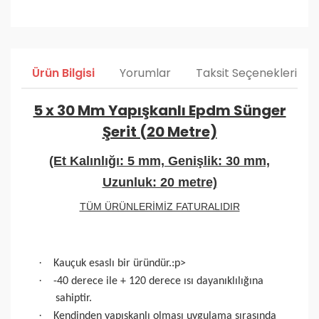
Ürün Bilgisi
Yorumlar
Taksit Seçenekleri
5 x 30 Mm Yapışkanlı Epdm Sünger
Şerit (20 Metre)
(Et Kalınlığı: 5 mm, Genişlik: 30 mm,
Uzunluk: 20 metre)
TÜM ÜRÜNLERİMİZ FATURALIDIR
·
Kauçuk esaslı bir üründür.
:p>
·
-40 derece ile + 120 derece ısı dayanıklılığına
sahiptir.
·
Kendinden yapışkanlı olması uygulama sırasında