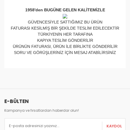
1958'den BUGÜNE GELEN KALİTEMİZLE
GÜVENCESİYLE SATTIĞIMIZ BU ÜRÜN
FATURASI KESİLMİŞ BİR ŞEKİLDE TESLİM EDİLECEKTİR
TÜRKİYENİN HER TARAFINA
KAPIYA TESLİM GÖNDERİLİR
ÜRÜNÜN FATURASI, ÜRÜN İLE BİRLİKTE GÖNDERİLİR
SORU VE GÖRÜŞLERİNİZ İÇİN MESAJ ATABİLİRSİNİZ
Bu ürünün fiyat bilgisi, resim, ürün açıklamalarında ve
diğer konularda yetersiz gördüğünüz noktaları öneri
Bu ürüne ilk yorumu siz yapın!
formunu kullanarak tarafımıza iletebilirsiniz.
Görüş ve önerileriniz için teşekkür ederiz.
Yorum Yaz
E-BÜLTEN
Ürün resmi kalitesiz, bozuk veya görüntülenemiyor.
Ürün açıklamasında eksik bilgiler bulunuyor.
Kampanya ve fırsatlardan haberdar olun!
Ürün bilgilerinde hatalar bulunuyor.
KAYDOL
Ürün fiyatı diğer sitelerden daha pahalı.