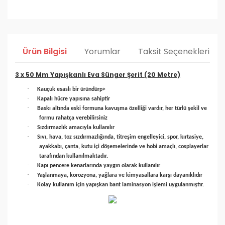
Ürün Bilgisi
Yorumlar
Taksit Seçenekleri
3 x 50 Mm Yapışkanlı Eva Sünger Şerit (20 Metre)
·
Kauçuk esaslı bir üründür
p>
·
Kapalı hücre yapısına sahiptir
·
Baskı altında eski formuna kavuşma özelliği vardır, her türlü şekil ve
formu rahatça verebilirsiniz
·
Sızdırmazlık amacıyla kullanılır
·
Sıvı, hava, toz sızdırmazlığında, titreşim engelleyici, spor, kırtasiye,
ayakkabı, çanta, kutu içi döşemelerinde ve hobi amaçlı, cosplayerlar
tarafından kullanılmaktadır.
·
Kapı pencere kenarlarında yaygın olarak kullanılır
·
Yaşlanmaya, korozyona, yağlara ve kimyasallara karşı dayanıklıdır
·
Kolay kullanım için yapışkan bant laminasyon işlemi uygulanmıştır.