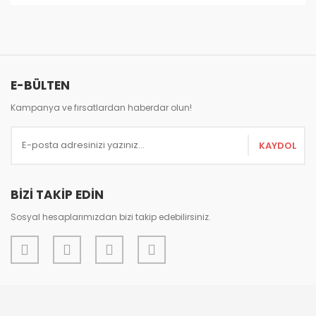
Bu ürünün fiyat bilgisi, resim, ürün açıklamalarında ve
diğer konularda yetersiz gördüğünüz noktaları öneri
Bu ürüne ilk yorumu siz yapın!
formunu kullanarak tarafımıza iletebilirsiniz.
Görüş ve önerileriniz için teşekkür ederiz.
Yorum Yaz
E-BÜLTEN
Ürün resmi kalitesiz, bozuk veya görüntülenemiyor.
Ürün açıklamasında eksik bilgiler bulunuyor.
Kampanya ve fırsatlardan haberdar olun!
Ürün bilgilerinde hatalar bulunuyor.
KAYDOL
Ürün fiyatı diğer sitelerden daha pahalı.
Bu ürüne benzer farklı alternatifler olmalı.
BİZİ TAKİP EDİN
Sosyal hesaplarımızdan bizi takip edebilirsiniz.
Gönder