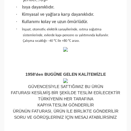
şeritler,
/o:p>
·
Isıya dayanıklıdır.
·
Kimyasal ve yağlara karşı dayanıklıdır.
·
Kullanımı kolay ve uzun ömürlüdür.
·
İnşaat, otomotiv, elektrik sanayilerinde, ısıtma soğutma
sistemlerinde, evlerde kapı-pencere ısı yalıtımında kullanılır.
Çalışma sıcaklığı: -40 °C ile +80 °C arası.
1958'den BUGÜNE GELEN KALİTEMİZLE
GÜVENCESİYLE SATTIĞIMIZ BU ÜRÜN
FATURASI KESİLMİŞ BİR ŞEKİLDE TESLİM EDİLECEKTİR
TÜRKİYENİN HER TARAFINA
KAPIYA TESLİM GÖNDERİLİR
ÜRÜNÜN FATURASI, ÜRÜN İLE BİRLİKTE GÖNDERİLİR
SORU VE GÖRÜŞLERİNİZ İÇİN MESAJ ATABİLİRSİNİZ