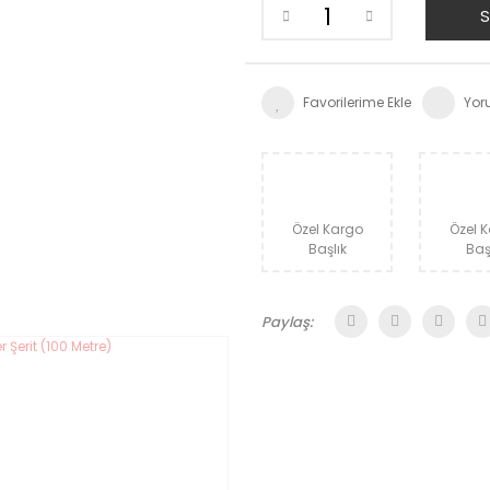
S
Yor
Özel Kargo
Özel 
Başlık
Baş
Paylaş: