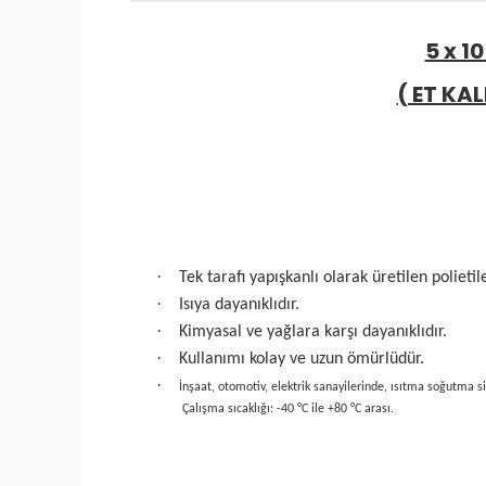
5 x 1
( ET KAL
·
Tek tarafı yapışkanlı olarak üretilen polieti
·
Isıya dayanıklıdır.
·
Kimyasal ve yağlara karşı dayanıklıdır.
·
Kullanımı kolay ve uzun ömürlüdür.
·
İnşaat, otomotiv, elektrik sanayilerinde, ısıtma soğutma si
Çalışma sıcaklığı: -40 °C ile +80 °C arası.