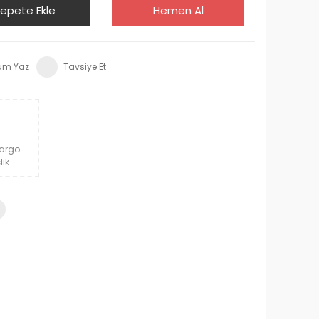
epete Ekle
Hemen Al
um Yaz
Tavsiye Et
Kargo
lık