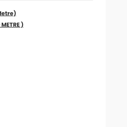
Metre)
0 METRE )