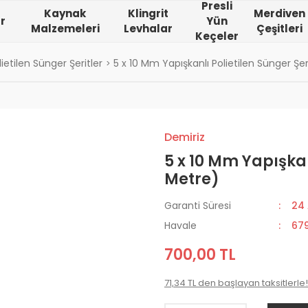
Presli
Kaynak
Klingrit
Merdiven
r
Yün
Malzemeleri
Levhalar
Çeşitleri
Keçeler
lietilen Sünger Şeritler
5 x 10 Mm Yapışkanlı Polietilen Sünger Şe
Demiriz
5 x 10 Mm Yapışkan
Metre)
Garanti Süresi
24
Havale
679
700,00 TL
71,34 TL den başlayan taksitlerle!