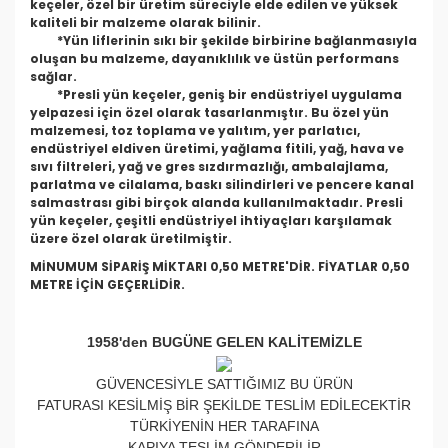
keçeler, özel bir üretim süreciyle elde edilen ve yüksek
kaliteli bir malzeme olarak bilinir.
*Yün liflerinin sıkı bir şekilde birbirine bağlanmasıyla
oluşan bu malzeme, dayanıklılık ve üstün performans
sağlar.
*Presli yün keçeler, geniş bir endüstriyel uygulama
yelpazesi için özel olarak tasarlanmıştır. Bu özel yün
malzemesi, toz toplama ve yalıtım, yer parlatıcı,
endüstriyel eldiven üretimi, yağlama fitili, yağ, hava ve
sıvı filtreleri, yağ ve gres sızdırmazlığı, ambalajlama,
parlatma ve cilalama, baskı silindirleri ve pencere kanal
salmastrası gibi birçok alanda kullanılmaktadır. Presli
yün keçeler, çeşitli endüstriyel ihtiyaçları karşılamak
üzere özel olarak üretilmiştir.
MİNUMUM SİPARİŞ MİKTARI 0,50 METRE'DİR. FİYATLAR 0,50
METRE İÇİN GEÇERLİDİR.
1958'den BUGÜNE GELEN KALİTEMİZLE
GÜVENCESİYLE SATTIĞIMIZ BU ÜRÜN
FATURASI KESİLMİŞ BİR ŞEKİLDE TESLİM EDİLECEKTİR
TÜRKİYENİN HER TARAFINA
KAPIYA TESLİM GÖNDERİLİR